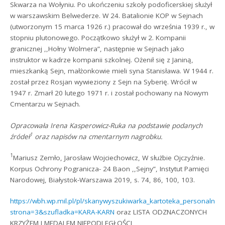
Skwarza na Wołyniu. Po ukończeniu szkoły podoficerskiej służył
w warszawskim Belwederze. W 24. Batalionie KOP w Sejnach
(utworzonym 15 marca 1926 r.) pracował do września 1939 r., w
stopniu plutonowego. Początkowo służył w 2. Kompanii
granicznej ,,Hołny Wolmera”, następnie w Sejnach jako
instruktor w kadrze kompanii szkolnej. Ożenił się z Janiną,
mieszkanką Sejn, małżonkowie mieli syna Stanisława. W 1944 r.
został przez Rosjan wywieziony z Sejn na Syberię. Wrócił w
1947 r. Zmarł 20 lutego 1971 r. i został pochowany na Nowym
Cmentarzu w Sejnach.
Opracowała Irena Kasperowicz-Ruka na podstawie
podanych
1
źródeł
oraz napisów na cmentarnym nagrobku.
1
Mariusz Zemło, Jarosław Wojciechowicz, W służbie Ojczyźnie.
Korpus Ochrony Pogranicza- 24 Baon ,,Sejny”, Instytut Pamięci
Narodowej, Białystok-Warszawa 2019, s. 74, 86, 100, 103.
https://wbh.wp.mil.pl/pl/skanywyszukiwarka_kartoteka_personalno
strona=3&szufladka=KARA-KARN
oraz LISTA ODZNACZONYCH
KRZYŻEM I MEDALEM NIEPODLEGŁOŚCI