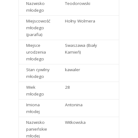
Nazwisko
Teodorowski
młodego
Miejscowość
Hołny Wolmera
młodego
(parafia)
Miejsce
Swaszawa (Biały
urodzenia
Kamień)
młodego
Stan cywilny
kawaler
młodego
Wiek
28
młodego
Imiona
Antonina
młodej
Nazwisko
Witkowska
panieńskie
młodej