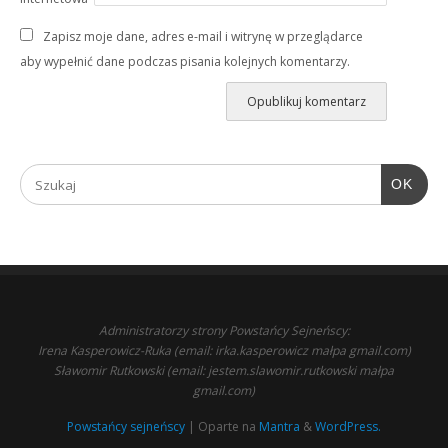
Zapisz moje dane, adres e-mail i witrynę w przeglądarce
aby wypełnić dane podczas pisania kolejnych komentarzy.
OK
Administratorzy strony Powstańcy Sejneńscy:
Irena Kasperowicz-Ruka (email: irka.kasperowicz małpa gmail.com)
Sławomir Rutkowski (email: jestem.slawomir.rutkowski małpa
gmail.com)
Powstańcy sejneńscy
| Oparte na
Mantra
&
WordPress.