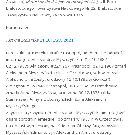
Askanisa,
Materiały do dziejów ziemi sejneńskiej
, t. II. Prace
Białostockiego Towarzystwa Naukowego Nr 22, Białostockie
Towarzystwo Naukowe, Warszawa 1975.
Komentarze:
Justyna Stolarska
21 LUTEGO, 2024
Przeszukując metryki Parafii Krasnopol, udało mi się odnaleźć
informacje o Aleksandrze Myszczyńskim (12.10.1882 –
02.12.1967). Akt zgonu #22/1967 Krasnopol, 02.12.1967 zmarł
Aleksander Myszczyński, rolnik z Orzechowa, wdowiec, syn
Aleksandra i Elżbiety, urodzony 12.10.1882 w Gonicz(?).
Akt zgonu #32/1945 Krasnopol, 06.07.1945 w Orzechowie
zmarła Anna Myszczyńska, urodzona 30.12.1875 córka
Stanisława i Anny z Dobuszyńskich, żona Aleksandra
Myszczyńskiego.
Z tych metryk wynika, że Aleksander Myszczyński nie mógł być
ofiarą zbrodni niemieckiej, bo zmarł w 1967 r. w Orzechowie,
natomiast wymieniony na liście ofiar Obławy Augustowskiej
Myszczyński Edmund, syn Aleksandra i Anny, urodzony