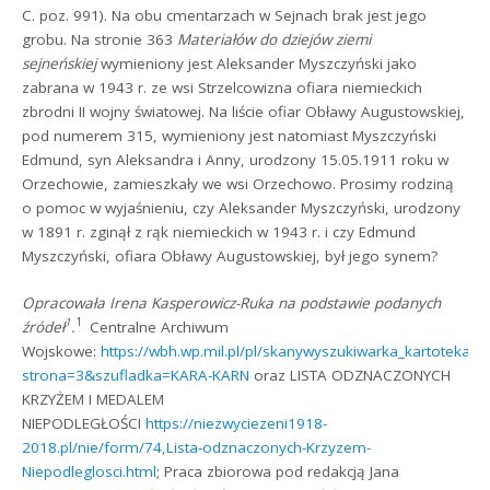
C. poz. 991). Na obu cmentarzach w Sejnach brak jest jego
grobu. Na stronie 363
Materiałów do dziejów ziemi
sejneńskiej
wymieniony jest Aleksander Myszczyński jako
zabrana w 1943 r. ze wsi Strzelcowizna ofiara niemieckich
zbrodni II wojny światowej. Na liście ofiar Obławy Augustowskiej,
pod numerem 315, wymieniony jest natomiast Myszczyński
Edmund, syn Aleksandra i Anny, urodzony 15.05.1911 roku w
Orzechowie, zamieszkały we wsi Orzechowo. Prosimy rodziną
o pomoc w wyjaśnieniu, czy Aleksander Myszczyński, urodzony
w 1891 r. zginął z rąk niemieckich w 1943 r. i czy Edmund
Myszczyński, ofiara Obławy Augustowskiej, był jego synem?
Opracowała Irena Kasperowicz-Ruka na podstawie podanych
1
1
źródeł
.
Centralne Archiwum
Wojskowe:
https://wbh.wp.mil.pl/pl/skanywyszukiwarka_kartoteka
strona=3&szufladka=KARA-KARN
oraz LISTA ODZNACZONYCH
KRZYŻEM I MEDALEM
NIEPODLEGŁOŚCI
https://niezwyciezeni1918-
2018.pl/nie/form/74,Lista-odznaczonych-Krzyzem-
Niepodleglosci.html
; Praca zbiorowa pod redakcją Jana