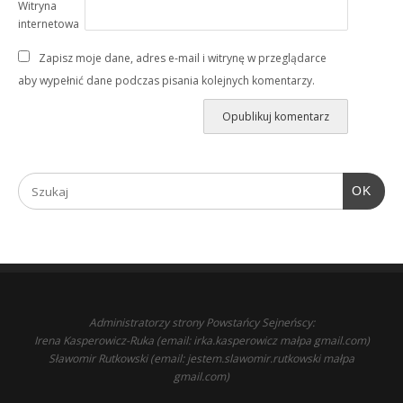
Witryna
internetowa
Zapisz moje dane, adres e-mail i witrynę w przeglądarce
aby wypełnić dane podczas pisania kolejnych komentarzy.
OK
Administratorzy strony Powstańcy Sejneńscy:
Irena Kasperowicz-Ruka (email: irka.kasperowicz małpa gmail.com)
Sławomir Rutkowski (email: jestem.slawomir.rutkowski małpa
gmail.com)