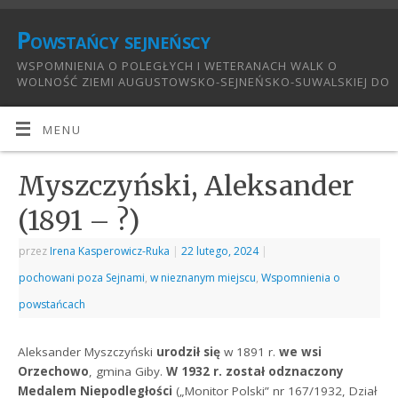
Powstańcy sejneńscy
WSPOMNIENIA O POLEGŁYCH I WETERANACH WALK O
WOLNOŚĆ ZIEMI AUGUSTOWSKO-SEJNEŃSKO-SUWALSKIEJ DO
1921:
MENU
Myszczyński, Aleksander
(1891 – ?)
przez
Irena Kasperowicz-Ruka
|
22 lutego, 2024
|
pochowani poza Sejnami
,
w nieznanym miejscu
,
Wspomnienia o
powstańcach
Aleksander Myszczyński
urodził się
w 1891 r.
we wsi
Orzechowo
, gmina Giby.
W 1932 r. został odznaczony
Medalem Niepodległości
(„Monitor Polski” nr 167/1932, Dział