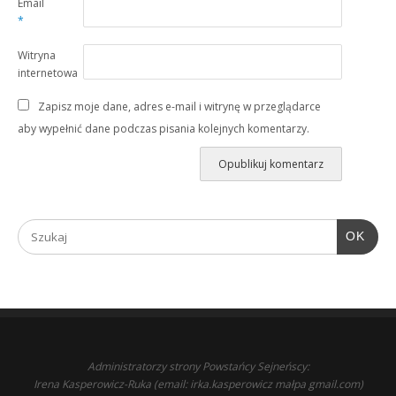
Email
*
Witryna
internetowa
Zapisz moje dane, adres e-mail i witrynę w przeglądarce
aby wypełnić dane podczas pisania kolejnych komentarzy.
OK
Administratorzy strony Powstańcy Sejneńscy:
Irena Kasperowicz-Ruka (email: irka.kasperowicz małpa gmail.com)