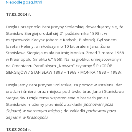
Niepodleglosci.html
17.02.2024 r.
Dzięki uprzejmości Pani Justyny Stolarskiej dowiadujemy się, że
Stanisław Siergiej urodził się 21 października 1893 r. w
miejscowości Kadysz (obecnie Kadysh, Białoruś). Był synem
Józefa i Heleny, a młodszym o 10 lat bratem Jana. Żona
Stanisława Siergieja miała na imię Monika. Zmarł 7 marca 1968
w Krasnopolu (nr aktu 6/1968). Na nagrobku, umiejscowionym
na Cmentarzu Parafialnym „Nowym” czytamy: Ś P /GRÓB
SIERGIEJÓW / STANISŁAW 1893 – 1968 / MONIKA 1893 – 1983/.
Dziękujemy Pani Justynie Stolarskiej za pomoc w ustaleniu dat
urodzin i śmierci oraz miejsca pochówku braci Jana i Stanisława
Siergiejów. Dzięki temu wspomnienie o braciach Janie i
Stanisławie możemy przenieść z zakładki
pochowani poza
Sejnami, w nieznanym miejscu
, do zakładki
pochowani poza
Sejnami, w Krasnopolu.
18.08.2024 r.