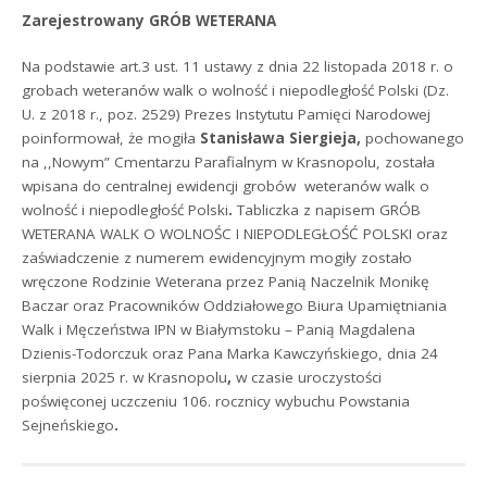
Zarejestrowany GRÓB WETERANA
Na podstawie art.3 ust. 11 ustawy z dnia 22 listopada 2018 r. o
grobach weteranów walk o wolność i niepodległość Polski (Dz.
U. z 2018 r., poz. 2529) Prezes Instytutu Pamięci Narodowej
poinformował, że mogiła
Stanisława Siergieja,
pochowanego
na ,,Nowym” Cmentarzu Parafialnym w Krasnopolu, została
wpisana do centralnej ewidencji grobów weteranów walk o
wolność i niepodległość Polski
.
Tabliczka z napisem GRÓB
WETERANA WALK O WOLNOŚC I NIEPODLEGŁOŚĆ POLSKI oraz
zaświadczenie z numerem ewidencyjnym mogiły zostało
wręczone Rodzinie Weterana przez Panią Naczelnik Monikę
Baczar oraz Pracowników Oddziałowego Biura​ Upamiętniania
Walk i Męczeństwa IPN w Białymstoku – Panią Magdalena
Dzienis-Todorczuk oraz Pana Marka Kawczyńskiego, dnia 24
sierpnia 2025 r. w Krasnopolu
,
w czasie uroczystości
poświęconej uczczeniu 106. rocznicy wybuchu Powstania
Sejneńskiego
.