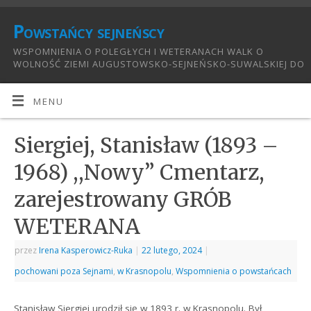
Powstańcy sejneńscy
WSPOMNIENIA O POLEGŁYCH I WETERANACH WALK O
WOLNOŚĆ ZIEMI AUGUSTOWSKO-SEJNEŃSKO-SUWALSKIEJ DO
1921:
MENU
Siergiej, Stanisław (1893 –
1968) ,,Nowy” Cmentarz,
zarejestrowany GRÓB
WETERANA
przez
Irena Kasperowicz-Ruka
|
22 lutego, 2024
|
pochowani poza Sejnami
,
w Krasnopolu
,
Wspomnienia o powstańcach
Stanisław Siergiej urodził się w 1893 r. w Krasnopolu. Był