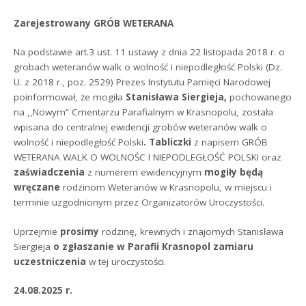
Zarejestrowany GRÓB WETERANA
Na podstawie art.3 ust. 11 ustawy z dnia 22 listopada 2018 r. o
grobach weteranów walk o wolność i niepodległość Polski (Dz.
U. z 2018 r., poz. 2529) Prezes Instytutu Pamięci Narodowej
poinformował, że mogiła
Stanisława Siergieja,
pochowanego
na ,,Nowym” Cmentarzu Parafialnym w Krasnopolu, została
wpisana do centralnej ewidencji grobów weteranów walk o
wolność i niepodległość Polski
.
Tabliczki
z napisem GRÓB
WETERANA WALK O WOLNOŚC I NIEPODLEGŁOŚĆ POLSKI oraz
zaświadczenia
z numerem ewidencyjnym
mogiły będą
wręczane
rodzinom Weteranów w Krasnopolu, w miejscu i
terminie uzgodnionym przez Organizatorów Uroczystości.
Uprzejmie
prosimy
rodzinę, krewnych i znajomych Stanisława
Siergieja
o zgłaszanie w Parafii Krasnopol zamiaru
uczestniczenia
w tej uroczystości.
24.08.2025 r.