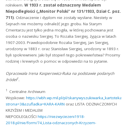
rolnikiem.
W 1933 r. został odznaczony Medalem
Niepodległości („Monitor Polski” nr 131/1933, Dział C. poz.
711)
. Odznaczenie i dyplom nie zostały wysłane. Niestety w
Sejnach nie możemy odnaleźć jego grobu. Na Starym
Cmentarzu jest tylko jedna mogiła, w której pochowana jest
osoba o nazwisku Siergiej. To Rozalia Siergiej, żyjąca w latach
1907-2003. Prawdopodobnie Rozalia Siergiej, Jan Siergiej,
urodzony w 1883 r. oraz Stanisław Siergiej, urodzony w 1893 r.
byli spokrewnieni. Jaki był stopień tego pokrewieństwa? Prosimy
rodzinę i krewnych o pomoc w odpowiedzi na to pytanie.
Opracowała Irena Kasperowicz-Ruka na podstawie podanych
1
źródeł
.
1
Centralne Archiwum
Wojskowe:
https://wbh.wp.mil.pl/pl/skanywyszukiwarka_kartoteka
strona=3&szufladka=KARA-KARN
oraz LISTA ODZNACZONYCH
KRZYŻEM I MEDALEM
NIEPODLEGŁOŚCI
https://niezwyciezeni1918-
2018.pl/nie/form/74,Lista-odznaczonych-Krzyzem-