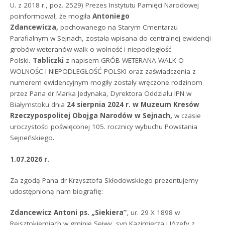
U. z 2018 r., poz. 2529) Prezes Instytutu Pamięci Narodowej
poinformował, że mogiła
Antoniego
Zdancewicza,
pochowanego na Starym Cmentarzu
Parafialnym w Sejnach, została wpisana do centralnej ewidencji
grobów weteranów walk o wolność i niepodległość
Polski
.
Tabliczki
z napisem GRÓB WETERANA WALK O
WOLNOŚC I NIEPODLEGŁOŚĆ POLSKI oraz zaświadczenia z
numerem ewidencyjnym mogiły zostały wręczone rodzinom
przez Pana dr Marka Jedynaka, Dyrektora Oddziału IPN w
Białymstoku dnia
24 sierpnia 2024 r. w Muzeum Kresów
Rzeczypospolitej Obojga Narodów w Sejnach,
w czasie
uroczystości poświęconej 105. rocznicy wybuchu Powstania
Sejneńskiego
.
1.07.2026 r.
Za zgodą Pana dr Krzysztofa Skłodowskiego prezentujemy
udostępnioną nam biografię:
Zdancewicz Antoni ps. „Siekiera”
, ur. 29 X 1898 w
Rejsztokiemiach w gminie Sejwy, syn Kazimierza i Józefy z