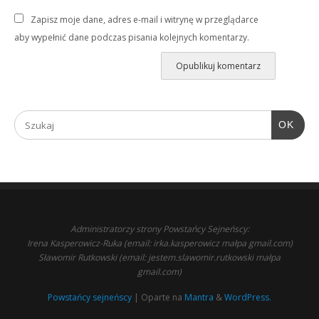
Zapisz moje dane, adres e-mail i witrynę w przeglądarce
aby wypełnić dane podczas pisania kolejnych komentarzy.
OK
Administratorzy strony Powstańcy Sejneńscy:
Irena Kasperowicz-Ruka (email: irka.kasperowicz małpa gmail.com)
Sławomir Rutkowski (email: jestem.slawomir.rutkowski małpa
gmail.com)
Powstańcy sejneńscy
| Oparte na
Mantra
&
WordPress.