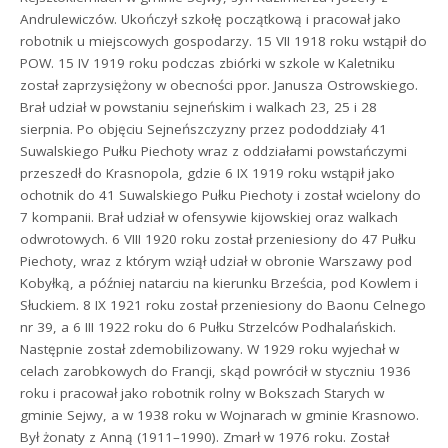
Andrulewiczów. Ukończył szkołę początkową i pracował jako
robotnik u miejscowych gospodarzy. 15 VII 1918 roku wstąpił do
POW. 15 IV 1919 roku podczas zbiórki w szkole w Kaletniku
został zaprzysiężony w obecności ppor. Janusza Ostrowskiego.
Brał udział w powstaniu sejneńskim i walkach 23, 25 i 28
sierpnia. Po objęciu Sejneńszczyzny przez pododdziały 41
Suwalskiego Pułku Piechoty wraz z oddziałami powstańczymi
przeszedł do Krasnopola, gdzie 6 IX 1919 roku wstąpił jako
ochotnik do 41 Suwalskiego Pułku Piechoty i został wcielony do
7 kompanii. Brał udział w ofensywie kijowskiej oraz walkach
odwrotowych. 6 VIII 1920 roku został przeniesiony do 47 Pułku
Piechoty, wraz z którym wziął udział w obronie Warszawy pod
Kobyłką, a później natarciu na kierunku Brześcia, pod Kowlem i
Słuckiem. 8 IX 1921 roku został przeniesiony do Baonu Celnego
nr 39, a 6 III 1922 roku do 6 Pułku Strzelców Podhalańskich.
Następnie został zdemobilizowany. W 1929 roku wyjechał w
celach zarobkowych do Francji, skąd powrócił w styczniu 1936
roku i pracował jako robotnik rolny w Bokszach Starych w
gminie Sejwy, a w 1938 roku w Wojnarach w gminie Krasnowo.
Był żonaty z Anną (1911–1990). Zmarł w 1976 roku. Został