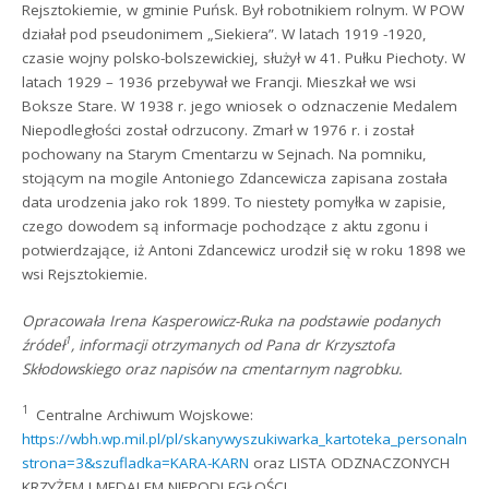
Rejsztokiemie, w gminie Puńsk. Był robotnikiem rolnym. W POW
działał pod pseudonimem „Siekiera”. W latach 1919 -1920,
czasie wojny polsko-bolszewickiej, służył w 41. Pułku Piechoty. W
latach 1929 – 1936 przebywał we Francji. Mieszkał we wsi
Boksze Stare. W 1938 r. jego wniosek o odznaczenie Medalem
Niepodległości został odrzucony. Zmarł w 1976 r. i został
pochowany na Starym Cmentarzu w Sejnach. Na pomniku,
stojącym na mogile Antoniego Zdancewicza zapisana została
data urodzenia jako rok 1899. To niestety pomyłka w zapisie,
czego dowodem są informacje pochodzące z aktu zgonu i
potwierdzające, iż Antoni Zdancewicz urodził się w roku 1898 we
wsi Rejsztokiemie.
Opracowała Irena Kasperowicz-Ruka na podstawie podanych
1
źródeł
, informacji otrzymanych od Pana dr Krzysztofa
Skłodowskiego oraz napisów na cmentarnym nagrobku.
1
Centralne Archiwum Wojskowe:
https://wbh.wp.mil.pl/pl/skanywyszukiwarka_kartoteka_personalno
strona=3&szufladka=KARA-KARN
oraz LISTA ODZNACZONYCH
KRZYŻEM I MEDALEM NIEPODLEGŁOŚCI