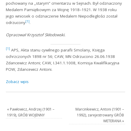
pochowany na „starym” cmentarzu w Sejnach. Był odznaczony
Medalem Pamiątkowym za Wojnę 1918–1921. W 1938 roku
jego wniosek o odznaczenie Medalem Niepodległości został
[1]
odrzucony
.
Opracował Krzysztof Skłodowski.
[1]
APS, Akta stanu cywilnego parafii Smolany, Księga
ochrzczonych 1898 nr 56; CAW, MN Odrzucono 26.06.1938
Zdancewicz Antoni; CAW, I.341.1.1008, Komisja Kwalifikacyjna
POW, Zdancewicz Antoni.
Zobacz wpis
«
Pawłowicz, Andrzej (1901 –
Marcinkiewicz, Antoni (1901 –
1919), GRÓB WOJENNY
1992), zarejestrowany GRÓB
WETERANA
»