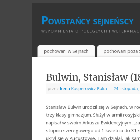
Powstańcy sejneńscy
WSPOMNIENIA O POLEGŁYCH I WETERANAC
pochowani w Sejnach
pochowani poza 
Bulwin, Stanisław 
przez
Irena Kasperowicz-Ruka
|
24 listopada
Stanisław Bulwin urodził się w Sejnach, w r
trzy klasy gimnazjum. Służył w armii rosyjs
napisał w swoim Arkuszu Ewidencyjnym ,,za
stopniu szeregowego od 1 kwietnia do 31 si
ukrył się w Augustowie. Tam działał, jak 