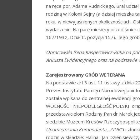
na ręce por. Adama Rudnickiego. Brał udzia
rodziną w Kolonii Sejny (a dzisiaj mieszka 
roku, w niewyjaśnionych okolicznościach. Osi
wydarzeniu. Na parę miesięcy przed śmiercią
167/1932, Dział C, pozycja 157). Jego grób
Opracowała Irena Kasperowicz-Ruka
na pod
Arkusza Ewidencyjnego oraz na podstawie
Zarejestrowany GRÓB WETERANA
Na podstawie art.3 ust. 11 ustawy z dnia 22
Prezes Instytutu Pamięci Narodowej poinf
została wpisana do centralnej ewidencji g
WOLNOŚC I NIEPODLEGŁOŚĆ POLSKI oraz zaś
przedstawicielom Rodziny Pan dr Marek Jed
siedzibie Muzeum Kresów Rzeczypospolite
Upamiętniania Komendanta ,,ZIUK”
i członk
rodzin w składzie: Halina i Jan Dzienisiewi