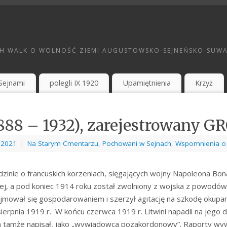
H WALK O WOLNOŚĆ ZIEMI AUGUSTOWSKO-SEJNEŃSKO-SUWAL
Sejnami
polegli IX 1920
Upamiętnienia
Krzyż
(1888 – 1932), zarejestrowan
, 2021
|
Na Starym Cmentarzu
,
Pochowani w Sejnach
,
Wspomnienia o
odzinie o francuskich korzeniach, sięgających wojny Napoleona Bo
kiej, a pod koniec 1914 roku został zwolniony z wojska z powodów
jmował się gospodarowaniem i szerzył agitację na szkodę okupa
erpnia 1919 r. W końcu czerwca 1919 r. Litwini napadli na jego 
sam tamże napisał, jako „wywiadowca pozakordonowy”. Raporty w