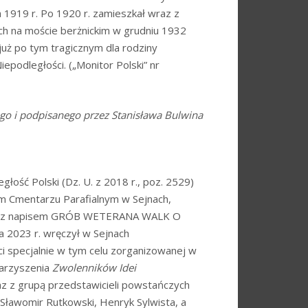
 1919 r. Po 1920 r. zamieszkał wraz z
nach na moście berżnickim w grudniu 1932
 już po tym tragicznym dla rodziny
epodległości. („Monitor Polski” nr
ego i podpisanego przez Stanisława Bulwina
łość Polski (Dz. U. z 2018 r., poz. 2529)
m Cmentarzu Parafialnym w Sejnach,
ę z napisem GRÓB WETERANA WALK O
2023 r. wręczył w Sejnach
i specjalnie w tym celu zorganizowanej w
arzyszenia
Zwolenników Idei
az z grupą przedstawicieli powstańczych
 Sławomir Rutkowski, Henryk Sylwista, a