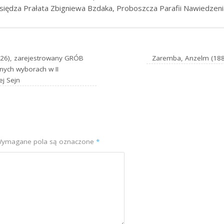
iędza Prałata Zbigniewa Bzdaka, Proboszcza Parafii Nawiedzeni
926), zarejestrowany GRÓB
Zaremba, Anzelm (18
ych wyborach w II
ej Sejn
ymagane pola są oznaczone
*