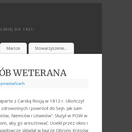
SKIEJ DO 1921:
Marsze
Stowarzyszenie…
y GRÓB WETERANA
 powstańcach
naparte z Carską Rosją w 1812 r. Ukończył
 zdrowotnych i powrócił do Sejn. Jak sam
ntów, Niemców i Litwinów”. Służył w POW w
dom, aby go aresztować. Uciekł przez okno i
ywiadowcze składał w biurze Obrony Kresów