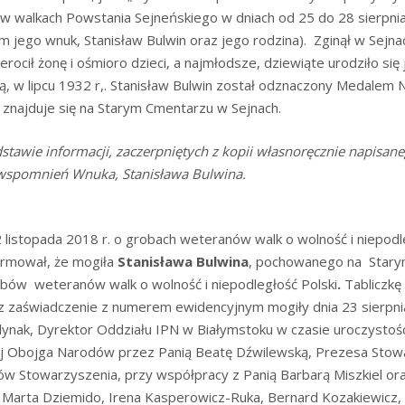
ł w walkach Powstania Sejneńskiego w dniach od 25 do 28 sierpnia
tam jego wnuk, Stanisław Bulwin oraz jego rodzina). Zginął w Sej
erocił żonę i ośmioro dzieci, a najmłodsze, dziewiąte urodziło się
, w lipcu 1932 r,. Stanisław Bulwin został odznaczony Medalem Ni
 znajduje się na Starym Cmentarzu w Sejnach.
stawie informacji, zaczerpniętych z kopii własnoręcznie napisan
 wspomnień Wnuka, Stanisława Bulwina.
 listopada 2018 r. o grobach weteranów walk o wolność i niepodleg
ormował, że mogiła
Stanisława Bulwina
, pochowanego na Stary
robów weteranów walk o wolność i niepodległość Polski
.
Tabliczk
wiadczenie z numerem ewidencyjnym mogiły dnia 23 sierpnia 
ynak, Dyrektor Oddziału IPN w Białymstoku w czasie uroczystośc
j Obojga Narodów przez Panią Beatę Dźwilewską, Prezesa Stow
ów Stowarzyszenia, przy współpracy z Panią Barbarą Miszkiel or
cz, Marta Dziemido, Irena Kasperowicz-Ruka, Bernard Kozakiewicz,