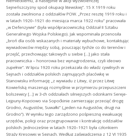
niemieckiemu, a następnie w akcji wyzwoleńczej
Sejneńszczyzny spod okupacji litewskiej”. 15 X 1919 roku
została zwolniona z oddziałów POW. „Przez resztę 1919 roku i
w latach 1920–1921 do miesiąca marca 1922 roku” pracowała
„w Defenzywie” (była współpracowniczką Oddział II Sztabu
Generalnego Wojska Polskiego). Jak wspominała przenosiła
„broń dla osób wskazanych i materiały wybuchowe, kontaktując
wywiadowców między sobą, pouczając tychże co do terenów i
przejść, przechowując takowych u siebie […] jako stała
pracowniczka – honorowa bez wynagrodzenia, czyli ideowo
zupełnie”. W lipcu 1920 roku przekazała do władz cywilnych w
Sejnach i oddziałów polskich zajmujących placówkę w
Stanowisku informację „z wywiadu z Litwy, iż przez Litwę
Kowieńską maszerują rozmyślnie w przymierzu przepuszczeni
bolszewicy […] w 3-ch oddziałach silniejszych odcinkami Sereje-
Lejpuny-Kopciowo via Sopoćkinie zamierzając przeciąć drogę
Grodno, Augustów, Suwałki” („jeden na Augustów, drugi na
Grodno”). W wyniku tego zarządzono pośpieszną ewakuację
urzędów, policji oraz przegrupowanie i kontrakcję oddziałów
polskich. Jednocześnie w latach 1920–1921 była członkiem
Straży Kresowej w Sejnach. Według zaświadczenia z 12 VI 1935