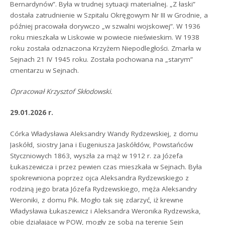
Bernardynów”. Była w trudnej sytuacji materialnej. „Z łaski”
dostała zatrudnienie w Szpitalu Okręgowym Nr III w Grodnie, a
później pracowała dorywczo „w szwalni wojskowej”. W 1936
roku mieszkała w Liskowie w powiecie nieświeskim. W 1938
roku została odznaczona Krzyżem Niepodległości. Zmarła w
Sejnach 21 IV 1945 roku. Została pochowana na „starym”
cmentarzu w Sejnach.
Opracował Krzysztof Skłodowski.
29.01.2026 r.
Córka Władysława Aleksandry Wandy Rydzewskiej, z domu
Jaskółd, siostry Jana i Eugeniusza Jaskółdów, Powstańców
Styczniowych 1863, wyszła za mąż w 1912 r. za Józefa
Łukaszewicza i przez pewien czas mieszkała w Sejnach. Była
spokrewniona poprzez ojca Aleksandra Rydzewskiego z
rodziną jego brata Józefa Rydzewskiego, męża Aleksandry
Weroniki, z domu Pik. Mogło tak się zdarzyć, iż krewne
Władysława Łukaszewicz i Aleksandra Weronika Rydzewska,
obie działające w POW, mogły ze sobą na terenie Sejn