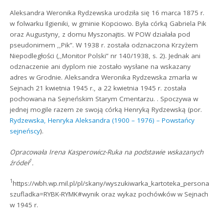
Aleksandra Weronika Rydzewska urodziła się 16 marca 1875 r.
w folwarku Ilgieniki, w gminie Kopciowo. Była córką Gabriela Pik
oraz Augustyny, z domu Myszonajtis. W POW działała pod
pseudonimem ,,Pik”. W 1938 r. została odznaczona Krzyżem
Niepodległości (,,Monitor Polski” nr 140/1938, s. 2). Jednak ani
odznaczenie ani dyplom nie zostało wysłane na wskazany
adres w Grodnie. Aleksandra Weronika Rydzewska zmarła w
Sejnach 21 kwietnia 1945 r., a 22 kwietnia 1945 r. została
pochowana na Sejneńskim Starym Cmentarzu. . Spoczywa w
jednej mogile razem ze swoją córką Henryką Rydzewską (por.
Rydzewska, Henryka Aleksandra (1900 – 1976) – Powstańcy
sejneńscy
).
Opracowała Irena Kasperowicz-Ruka na podstawie wskazanych
1
źródeł
.
1
https://wbh.wp.mil.pl/pl/skany/wyszukiwarka_kartoteka_personal
szufladka=RYBK-RYMK#wynik oraz wykaz pochówków w Sejnach
w 1945 r.