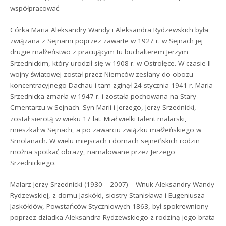
współpracować.
Córka Maria Aleksandry Wandy i Aleksandra Rydzewskich była
związana z Sejnami poprzez zawarte w 1927 r. w Sejnach jej
drugie małżeństwo z pracującym tu buchalterem Jerzym
Srzednickim, który urodził się w 1908 r. w Ostrołęce. W czasie II
wojny światowej został przez Niemców zesłany do obozu
koncentracyjnego Dachau i tam zginął 24 stycznia 1941 r. Maria
Srzednicka zmarła w 1947 r. i została pochowana na Stary
Cmentarzu w Sejnach. Syn Marii i Jerzego, Jerzy Srzednicki,
został sierotą w wieku 17 lat. Miał wielki talent malarski,
mieszkał w Sejnach, a po zawarciu związku małżeńskiego w
Smolanach. W wielu miejscach i domach sejneńskich rodzin
można spotkać obrazy, namalowane przez Jerzego
Srzednickiego.
Malarz Jerzy Srzednicki (1930 – 2007) – Wnuk Aleksandry Wandy
Rydzewskiej, z domu Jaskółd, siostry Stanisława i Eugeniusza
Jaskółdów, Powstańców Styczniowych 1863, był spokrewniony
poprzez dziadka Aleksandra Rydzewskiego z rodziną jego brata