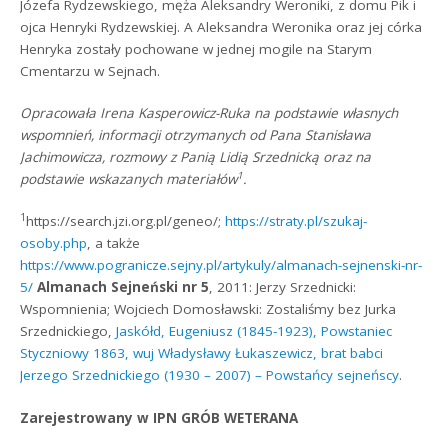
Józefa Rydzewskiego, męża Aleksandry Weroniki, z domu Pik i
ojca Henryki Rydzewskiej. A Aleksandra Weronika oraz jej córka
Henryka zostały pochowane w jednej mogile na Starym
Cmentarzu w Sejnach.
Opracowała Irena Kasperowicz-Ruka na podstawie własnych
wspomnień, informacji otrzymanych od Pana Stanisława
Jachimowicza, rozmowy z Panią Lidią Srzednicką oraz na
1
podstawie wskazanych materiałów
.
1
https://search.jzi.org.pl/geneo/;
https://straty.pl/szukaj-
osoby.php
, a także
https://www.pogranicze.sejny.pl/artykuly/almanach-sejnenski-nr-
5/
Almanach Sejneński nr 5
, 2011: Jerzy Srzednicki:
Wspomnienia; Wojciech Domosławski: Zostaliśmy bez Jurka
Srzednickiego,
Jaskółd, Eugeniusz (1845-1923), Powstaniec
Styczniowy 1863, wuj Władysławy Łukaszewicz, brat babci
Jerzego Srzednickiego (1930 – 2007) – Powstańcy sejneńscy
.
Zarejestrowany w IPN GRÓB WETERANA