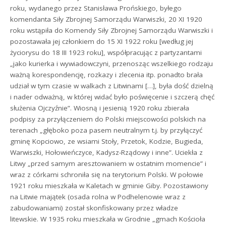
roku, wydanego przez Stanisława Prońskiego, byłego
komendanta Siły Zbrojnej Samorządu Warwiszki, 20 XI 1920
roku wstąpiła do Komendy Siły Zbrojnej Samorządu Warwiszki i
pozostawała jej członkiem do 15 XI 1922 roku [według jej
życiorysu do 18 III 1923 roku], współpracując z partyzantami
„jako kurierka i wywiadowczyni, przenosząc wszelkiego rodzaju
ważną korespondencję, rozkazy i zlecenia itp. ponadto brała
udział w tym czasie w walkach z Litwinami […], była dość dzielną
i nader odważną, w której widać było poświęcenie i szczerą chęć
służenia Ojczyźnie”. Wiosną i jesienią 1920 roku zbierała
podpisy za przyłączeniem do Polski miejscowości polskich na
terenach „głęboko poza pasem neutralnym t.j. by przyłączyć
gminę Kopciowo, ze wsiami Stoły, Przetok, Kodzie, Bugieda,
Warwiszki, Hołowieńczyce, Kadysz-Rządowy i inne”. Uciekła z
Litwy „przed samym aresztowaniem w ostatnim momencie” i
wraz z córkami schroniła się na terytorium Polski. W połowie
1921 roku mieszkała w Kaletach w gminie Giby. Pozostawiony
na Litwie majątek (osada rolna w Podhelenowie wraz z
zabudowaniami) został skonfiskowany przez władze
litewskie. W 1935 roku mieszkała w Grodnie „gmach Kościoła