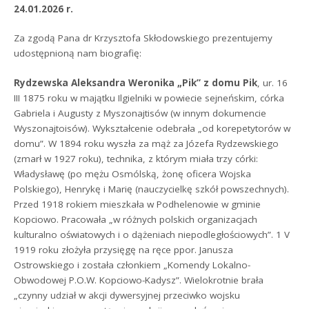
24.01.2026 r.
Za zgodą Pana dr Krzysztofa Skłodowskiego prezentujemy
udostępnioną nam biografię:
Rydzewska Aleksandra Weronika „Pik” z domu Pik
, ur. 16
III 1875 roku w majątku Ilgielniki w powiecie sejneńskim, córka
Gabriela i Augusty z Myszonajtisów (w innym dokumencie
Wyszonajtoisów). Wykształcenie odebrała „od korepetytorów w
domu”. W 1894 roku wyszła za mąż za Józefa Rydzewskiego
(zmarł w 1927 roku), technika, z którym miała trzy córki:
Władysławę (po mężu Osmólską, żonę oficera Wojska
Polskiego), Henrykę i Marię (nauczycielkę szkół powszechnych).
Przed 1918 rokiem mieszkała w Podhelenowie w gminie
Kopciowo. Pracowała „w różnych polskich organizacjach
kulturalno oświatowych i o dążeniach niepodległościowych”. 1 V
1919 roku złożyła przysięgę na ręce ppor. Janusza
Ostrowskiego i została członkiem „Komendy Lokalno-
Obwodowej P.O.W. Kopciowo-Kadysz”. Wielokrotnie brała
„czynny udział w akcji dywersyjnej przeciwko wojsku