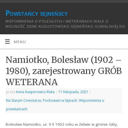
Powstańcy sejneńscy
WSPOMNIENIA O POLEGŁYCH I WETERANACH WALK O
WOLNOŚĆ ZIEMI AUGUSTOWSKO-SEJNEŃSKO-SUWALSKIEJ DO
1921:
MENU
Namiotko, Bolesław (1902 –
1980), zarejestrowany GRÓB
WETERANA
przez
Irena Kasperowicz-Ruka
|
11 listopada, 2021
|
Na Starym Cmentarzu
,
Pochowani w Sejnach
,
Wspomnienia o
powstańcach
Bolesław Namiotko, ur. 9 II 1902 roku w Zelwie w gminie Giby,