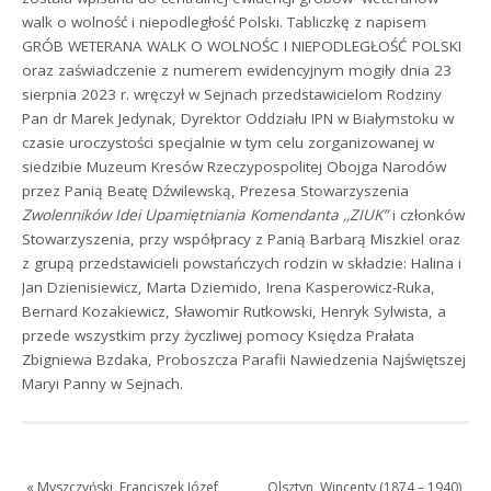
walk o wolność i niepodległość Polski. Tabliczkę z napisem
GRÓB WETERANA WALK O WOLNOŚC I NIEPODLEGŁOŚĆ POLSKI
oraz zaświadczenie z numerem ewidencyjnym mogiły dnia 23
sierpnia 2023 r. wręczył w Sejnach przedstawicielom Rodziny
Pan dr Marek Jedynak, Dyrektor Oddziału IPN w Białymstoku w
czasie uroczystości specjalnie w tym celu zorganizowanej w
siedzibie Muzeum Kresów Rzeczypospolitej Obojga Narodów
przez Panią Beatę Dźwilewską, Prezesa Stowarzyszenia
Zwolenników Idei Upamiętniania Komendanta ,,ZIUK”
i członków
Stowarzyszenia, przy współpracy z Panią Barbarą Miszkiel oraz
z grupą przedstawicieli powstańczych rodzin w składzie: Halina i
Jan Dzienisiewicz, Marta Dziemido, Irena Kasperowicz-Ruka,
Bernard Kozakiewicz, Sławomir Rutkowski, Henryk Sylwista, a
przede wszystkim przy życzliwej pomocy Księdza Prałata
Zbigniewa Bzdaka, Proboszcza Parafii Nawiedzenia Najświętszej
Maryi Panny w Sejnach.
«
Myszczyński, Franciszek Józef
Olsztyn, Wincenty (1874 – 1940),