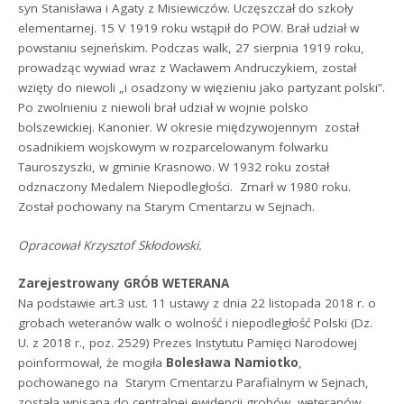
syn Stanisława i Agaty z Misiewiczów. Uczęszczał do szkoły
elementarnej. 15 V 1919 roku wstąpił do POW. Brał udział w
powstaniu sejneńskim. Podczas walk, 27 sierpnia 1919 roku,
prowadząc wywiad wraz z Wacławem Andruczykiem, został
wzięty do niewoli „i osadzony w więzieniu jako partyzant polski”.
Po zwolnieniu z niewoli brał udział w wojnie polsko
bolszewickiej. Kanonier. W okresie międzywojennym został
osadnikiem wojskowym w rozparcelowanym folwarku
Tauroszyszki, w gminie Krasnowo. W 1932 roku został
odznaczony Medalem Niepodległości. Zmarł w 1980 roku.
Został pochowany na Starym Cmentarzu w Sejnach.
Opracował Krzysztof Skłodowski.
Zarejestrowany GRÓB WETERANA
Na podstawie art.3 ust. 11 ustawy z dnia 22 listopada 2018 r. o
grobach weteranów walk o wolność i niepodległość Polski (Dz.
U. z 2018 r., poz. 2529) Prezes Instytutu Pamięci Narodowej
poinformował, że mogiła
Bolesława Namiotko
,
pochowanego na Starym Cmentarzu Parafialnym w Sejnach,
została wpisana do centralnej ewidencji grobów weteranów