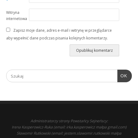
*
Witryna
internetowa
Zapisz moje dane, adres e-mail i witrynę w przeglądarce
aby wypełnić dane podczas pisania kolejnych komentarzy.
OK
Administratorzy strony Powstańcy Sejneńscy:
Irena Kasperowicz-Ruka (email: irka.kasperowicz małpa gmail.com)
Sławomir Rutkowski (email: jestem.slawomir.rutkowski małpa