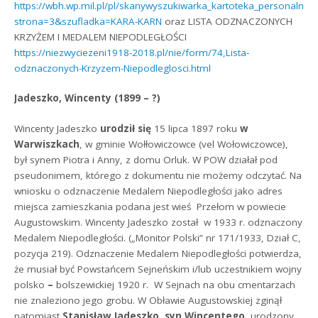
https://wbh.wp.mil.pl/pl/skanywyszukiwarka_kartoteka_personalno
strona=3&szufladka=KARA-KARN
oraz LISTA ODZNACZONYCH
KRZYŻEM I MEDALEM NIEPODLEGŁOŚCI
https://niezwyciezeni1918-2018.pl/nie/form/74,Lista-
odznaczonych-Krzyzem-Niepodleglosci.html
Jadeszko, Wincenty (1899 – ?)
Wincenty Jadeszko
urodził się
15 lipca 1897 roku
w
Warwiszkach
, w gminie Wołłowiczowce (vel Wołowiczowce),
był synem Piotra i Anny, z domu Orluk. W POW działał pod
pseudonimem, którego z dokumentu nie możemy odczytać. Na
wniosku o odznaczenie Medalem Niepodległości jako adres
miejsca zamieszkania podana jest wieś Przełom w powiecie
Augustowskim. Wincenty Jadeszko został w 1933 r. odznaczony
Medalem Niepodległości. („Monitor Polski” nr 171/1933, Dział C,
pozycja 219). Odznaczenie Medalem Niepodległości potwierdza,
że musiał być Powstańcem Sejneńskim i/lub uczestnikiem wojny
polsko
–
bolszewickiej 1920 r. W Sejnach na obu cmentarzach
nie znaleziono jego grobu. W Obławie Augustowskiej zginął
natomiast
Stanisław Jadeszko
,
syn Wincentego
, urodzony