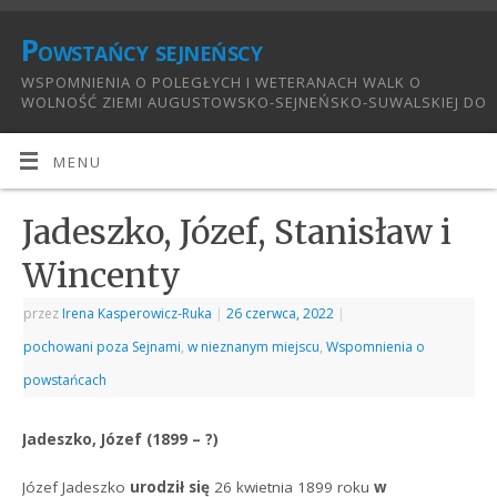
Powstańcy sejneńscy
WSPOMNIENIA O POLEGŁYCH I WETERANACH WALK O
WOLNOŚĆ ZIEMI AUGUSTOWSKO-SEJNEŃSKO-SUWALSKIEJ DO
1921:
MENU
Jadeszko, Józef, Stanisław i
Wincenty
przez
Irena Kasperowicz-Ruka
|
26 czerwca, 2022
|
pochowani poza Sejnami
,
w nieznanym miejscu
,
Wspomnienia o
powstańcach
Jadeszko, Józef (1899 – ?)
Józef Jadeszko
urodził się
26 kwietnia 1899 roku
w