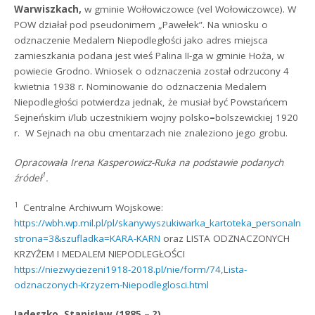
Warwiszkach,
w gminie Wołłowiczowce (vel Wołowiczowce). W
POW działał pod pseudonimem „Pawełek”. Na wniosku o
odznaczenie Medalem Niepodległości jako adres miejsca
zamieszkania podana jest wieś Palina II-ga w gminie Hoża, w
powiecie Grodno. Wniosek o odznaczenia został odrzucony 4
kwietnia 1938 r. Nominowanie do odznaczenia Medalem
Niepodległości potwierdza jednak, że musiał być Powstańcem
Sejneńskim i/lub uczestnikiem wojny polsko
–
bolszewickiej 1920
r. W Sejnach na obu cmentarzach nie znaleziono jego grobu.
Opracowała Irena Kasperowicz-Ruka na podstawie podanych
1
źródeł
.
1
Centralne Archiwum Wojskowe:
https://wbh.wp.mil.pl/pl/skanywyszukiwarka_kartoteka_personalno
strona=3&szufladka=KARA-KARN
oraz LISTA ODZNACZONYCH
KRZYŻEM I MEDALEM NIEPODLEGŁOŚCI
https://niezwyciezeni1918-2018.pl/nie/form/74,Lista-
odznaczonych-Krzyzem-Niepodleglosci.html
Jadeszko, Stanisław (1885 – ?)