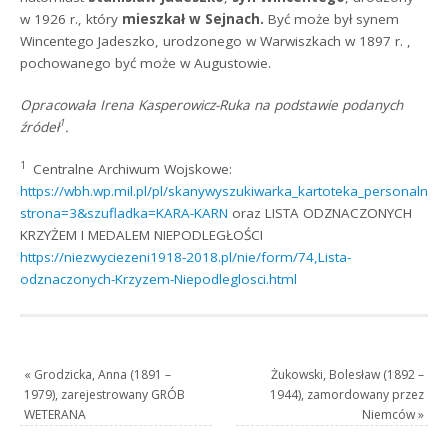
w 1926 r., który
mieszkał w Sejnach.
Być może był synem
Wincentego Jadeszko, urodzonego w Warwiszkach w 1897 r. ,
pochowanego być może w Augustowie.
Opracowała Irena Kasperowicz-Ruka na podstawie podanych
1
źródeł
.
1
Centralne Archiwum Wojskowe:
https://wbh.wp.mil.pl/pl/skanywyszukiwarka_kartoteka_personalno
strona=3&szufladka=KARA-KARN
oraz LISTA ODZNACZONYCH
KRZYŻEM I MEDALEM NIEPODLEGŁOŚCI
https://niezwyciezeni1918-2018.pl/nie/form/74,Lista-
odznaczonych-Krzyzem-Niepodleglosci.html
«
Grodzicka, Anna (1891 –
Żukowski, Bolesław (1892 –
1979), zarejestrowany GRÓB
1944), zamordowany przez
WETERANA
Niemców
»