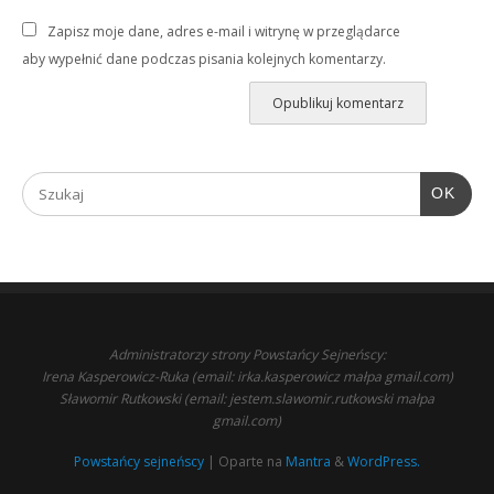
Zapisz moje dane, adres e-mail i witrynę w przeglądarce
aby wypełnić dane podczas pisania kolejnych komentarzy.
OK
Administratorzy strony Powstańcy Sejneńscy:
Irena Kasperowicz-Ruka (email: irka.kasperowicz małpa gmail.com)
Sławomir Rutkowski (email: jestem.slawomir.rutkowski małpa
gmail.com)
Powstańcy sejneńscy
| Oparte na
Mantra
&
WordPress.