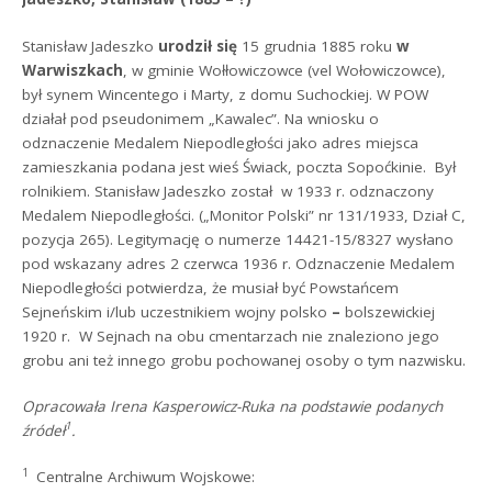
Stanisław Jadeszko
urodził się
15 grudnia 1885 roku
w
Warwiszkach
, w gminie Wołłowiczowce (vel Wołowiczowce),
był synem Wincentego i Marty, z domu Suchockiej. W POW
działał pod pseudonimem „Kawalec”. Na wniosku o
odznaczenie Medalem Niepodległości jako adres miejsca
zamieszkania podana jest wieś Świack, poczta Sopoćkinie. Był
rolnikiem. Stanisław Jadeszko został w 1933 r. odznaczony
Medalem Niepodległości. („Monitor Polski” nr 131/1933, Dział C,
pozycja 265). Legitymację o numerze 14421-15/8327 wysłano
pod wskazany adres 2 czerwca 1936 r. Odznaczenie Medalem
Niepodległości potwierdza, że musiał być Powstańcem
Sejneńskim i/lub uczestnikiem wojny polsko
–
bolszewickiej
1920 r. W Sejnach na obu cmentarzach nie znaleziono jego
grobu ani też innego grobu pochowanej osoby o tym nazwisku.
Opracowała Irena Kasperowicz-Ruka na podstawie podanych
1
źródeł
.
1
Centralne Archiwum Wojskowe: