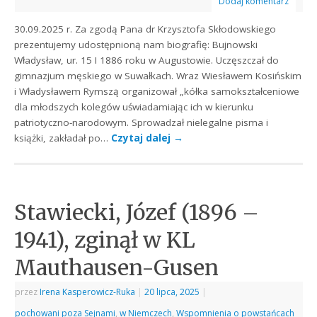
Dodaj komentarz
30.09.2025 r. Za zgodą Pana dr Krzysztofa Skłodowskiego
prezentujemy udostępnioną nam biografię: Bujnowski
Władysław, ur. 15 I 1886 roku w Augustowie. Uczęszczał do
gimnazjum męskiego w Suwałkach. Wraz Wiesławem Kosińskim
i Władysławem Rymszą organizował „kółka samokształceniowe
dla młodszych kolegów uświadamiając ich w kierunku
patriotyczno-narodowym. Sprowadzał nielegalne pisma i
książki, zakładał po…
Czytaj dalej
→
Stawiecki, Józef (1896 –
1941), zginął w KL
Mauthausen-Gusen
przez
Irena Kasperowicz-Ruka
|
20 lipca, 2025
|
pochowani poza Sejnami
,
w Niemczech
,
Wspomnienia o powstańcach