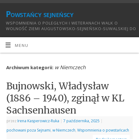
Powstańcy sejneńscy
WSPOMNIENIA O POLEGŁYCH I WETERANACH WALK O
WOLNOŚĆ ZIEMI AUGUSTOWSKO-SEJNEŃSKO-SUWALSKIEJ DO
1921:
MENU
w Niemczech
Archiwum kategorii:
Bujnowski, Władysław
(1886 – 1940), zginął w KL
Sachsenhausen
przez
Irena Kasperowicz-Ruka
|
7 października, 2025
|
pochowani poza Sejnami
,
w Niemczech
,
Wspomnienia o powstańcach