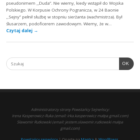
pseudonimem ,,Duda”. Nie wiemy, kiedy wstąpił do Wojska
Polskiego. W Korpusie Ochrony Pogranicza, w 24 Baonie
,,Sejny” pełnił służbę w stopniu sierżanta (wachmistrza). Był
ślusarzem, podoficerem zawodowym. Wiemy, że w…
Czytaj dalej
→
OK
Administratorzy strony Powstańcy Sejneńscy:
Irena Kasperowicz-Ruka (email: irka.kasperowicz małpa gmail.com)
Sławomir Rutkowski (email: jestem.slawomir.rutkowski małpa
gmail.com)
Powstańcy sejneńscy
| Oparte na
Mantra
&
WordPress.