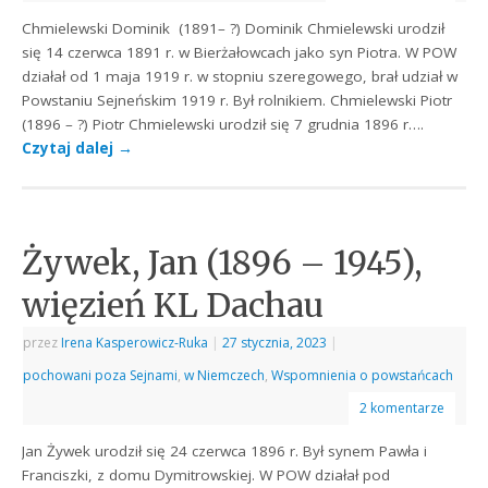
Chmielewski Dominik (1891– ?) Dominik Chmielewski urodził
się 14 czerwca 1891 r. w Bierżałowcach jako syn Piotra. W POW
działał od 1 maja 1919 r. w stopniu szeregowego, brał udział w
Powstaniu Sejneńskim 1919 r. Był rolnikiem. Chmielewski Piotr
(1896 – ?) Piotr Chmielewski urodził się 7 grudnia 1896 r….
Czytaj dalej
→
Żywek, Jan (1896 – 1945),
więzień KL Dachau
przez
Irena Kasperowicz-Ruka
|
27 stycznia, 2023
|
pochowani poza Sejnami
,
w Niemczech
,
Wspomnienia o powstańcach
2 komentarze
Jan Żywek urodził się 24 czerwca 1896 r. Był synem Pawła i
Franciszki, z domu Dymitrowskiej. W POW działał pod