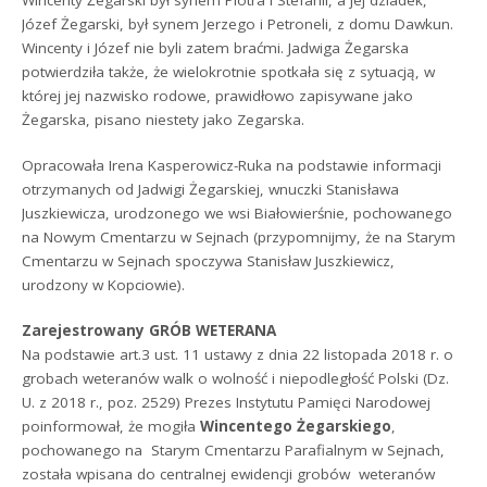
Józef Żegarski, był synem Jerzego i Petroneli, z domu Dawkun.
Wincenty i Józef nie byli zatem braćmi. Jadwiga Żegarska
potwierdziła także, że wielokrotnie spotkała się z sytuacją, w
której jej nazwisko rodowe, prawidłowo zapisywane jako
Żegarska, pisano niestety jako Zegarska.
Opracowała Irena Kasperowicz-Ruka na podstawie informacji
otrzymanych od Jadwigi Żegarskiej, wnuczki Stanisława
Juszkiewicza, urodzonego we wsi Białowierśnie, pochowanego
na Nowym Cmentarzu w Sejnach (przypomnijmy, że na Starym
Cmentarzu w Sejnach spoczywa Stanisław Juszkiewicz,
urodzony w Kopciowie).
Zarejestrowany GRÓB WETERANA
Na podstawie art.3 ust. 11 ustawy z dnia 22 listopada 2018 r. o
grobach weteranów walk o wolność i niepodległość Polski (Dz.
U. z 2018 r., poz. 2529) Prezes Instytutu Pamięci Narodowej
poinformował, że mogiła
Wincentego Żegarskiego
,
pochowanego na Starym Cmentarzu Parafialnym w Sejnach,
została wpisana do centralnej ewidencji grobów weteranów