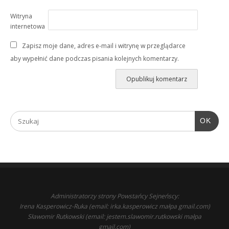
Witryna
internetowa
Zapisz moje dane, adres e-mail i witrynę w przeglądarce
aby wypełnić dane podczas pisania kolejnych komentarzy.
OK
Administratorzy strony Powstańcy Sejneńscy:
Irena Kasperowicz-Ruka (email: irka.kasperowicz małpa gmail.com)
Sławomir Rutkowski (email: jestem.slawomir.rutkowski małpa
gmail.com)