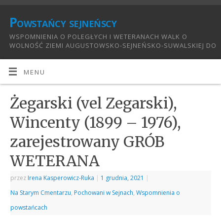
Powstańcy sejneńscy
WSPOMNIENIA O POLEGŁYCH I WETERANACH WALK O
WOLNOŚĆ ZIEMI AUGUSTOWSKO-SEJNEŃSKO-SUWALSKIEJ DO
1921:
MENU
Żegarski (vel Zegarski),
Wincenty (1899 – 1976),
zarejestrowany GRÓB
WETERANA
przez
Irena Kasperowicz-Ruka
|
1 grudnia, 2021
|
Na Starym Cmentarzu
,
Pochowani w Sejnach
,
Wspomnienia o
powstańcach