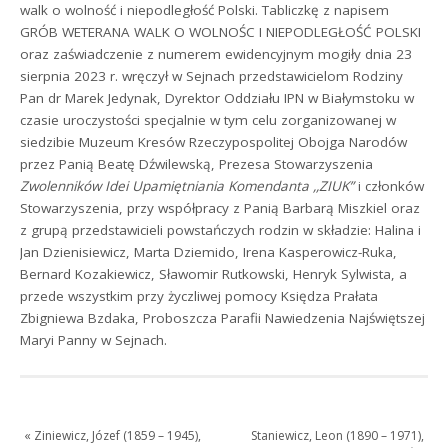
walk o wolność i niepodległość Polski. Tabliczkę z napisem
GRÓB WETERANA WALK O WOLNOŚC I NIEPODLEGŁOŚĆ POLSKI
oraz zaświadczenie z numerem ewidencyjnym mogiły dnia 23
sierpnia 2023 r. wręczył w Sejnach przedstawicielom Rodziny
Pan dr Marek Jedynak, Dyrektor Oddziału IPN w Białymstoku w
czasie uroczystości specjalnie w tym celu zorganizowanej w
siedzibie Muzeum Kresów Rzeczypospolitej Obojga Narodów
przez Panią Beatę Dźwilewską, Prezesa Stowarzyszenia
Zwolenników Idei Upamiętniania Komendanta ,,ZIUK”
i członków
Stowarzyszenia, przy współpracy z Panią Barbarą Miszkiel oraz
z grupą przedstawicieli powstańczych rodzin w składzie: Halina i
Jan Dzienisiewicz, Marta Dziemido, Irena Kasperowicz-Ruka,
Bernard Kozakiewicz, Sławomir Rutkowski, Henryk Sylwista, a
przede wszystkim przy życzliwej pomocy Księdza Prałata
Zbigniewa Bzdaka, Proboszcza Parafii Nawiedzenia Najświętszej
Maryi Panny w Sejnach.
«
Ziniewicz, Józef (1859 – 1945),
Staniewicz, Leon (1890 – 1971),