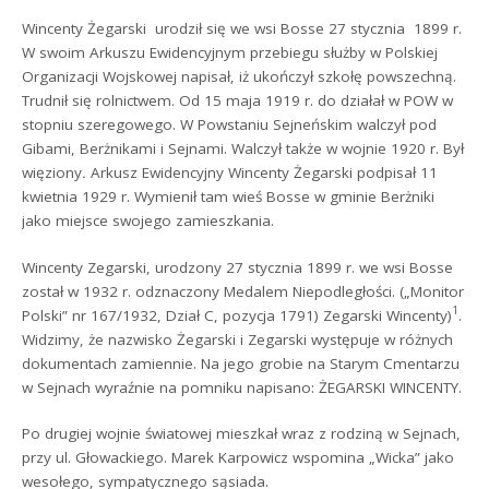
Wincenty Żegarski urodził się we wsi Bosse 27 stycznia 1899 r.
W swoim Arkuszu Ewidencyjnym przebiegu służby w Polskiej
Organizacji Wojskowej napisał, iż ukończył szkołę powszechną.
Trudnił się rolnictwem. Od 15 maja 1919 r. do działał w POW w
stopniu szeregowego. W Powstaniu Sejneńskim walczył pod
Gibami, Berżnikami i Sejnami. Walczył także w wojnie 1920 r. Był
więziony
.
Arkusz Ewidencyjny Wincenty Żegarski podpisał 11
kwietnia 1929 r. Wymienił tam wieś Bosse w gminie Berżniki
jako miejsce swojego zamieszkania.
Wincenty Zegarski, urodzony 27 stycznia 1899 r. we wsi Bosse
został w 1932 r. odznaczony Medalem Niepodległości. („Monitor
1
Polski” nr 167/1932, Dział C, pozycja 1791) Zegarski Wincenty)
.
Widzimy, że nazwisko Żegarski i Zegarski występuje w różnych
dokumentach zamiennie. Na jego grobie na Starym Cmentarzu
w Sejnach wyraźnie na pomniku napisano: ŻEGARSKI WINCENTY.
Po drugiej wojnie światowej mieszkał wraz z rodziną w Sejnach,
przy ul. Głowackiego. Marek Karpowicz wspomina „Wicka” jako
wesołego, sympatycznego sąsiada.