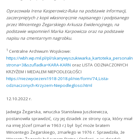
Opracowała Irena Kasperowicz-Ruka na podstawie informacji,
zaczerpniętych z kopii własnoręcznie napisanego i podpisanego
przez Wincentego Żegarskiego Arkusza Ewidencyjnego, na
podstawie wspomnień Marka Karpowicza oraz na podstawie
napisu na cmentarnym nagrobku.
1
Centralne Archiwum Wojskowe:
https://wbh.wp.mil.pl/pl/skanywyszukiwarka_kartoteka_personalno
strona=3&szufladka=KARA-KARN
oraz LISTA ODZNACZONYCH
KRZYŻEM I MEDALEM NIEPODLEGŁOŚCI
https://niezwyciezeni1918-2018.pl/nie/form/74,Lista-
odznaczonych-Krzyzem-Niepodleglosci.html
12.10.2022 r.
Jadwiga Żegarska, wnuczka Stanisława Juszkiewicza,
postanowiła sprawdzić, czy jej dziadek ze strony ojca, który miał
na imię Józef (zmarł w 1963 r.) był być może bratem
Wincentego Żegarskiego, zmarłego w 1976 r. Sprawdziła, że
Wincenty Żegarski był synem Piotra i Stefanii, a jej dziadek,