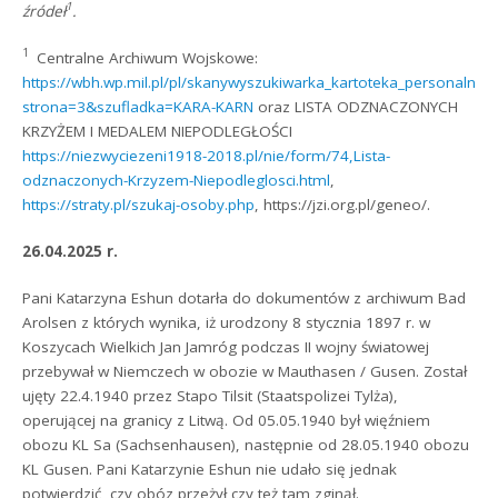
1
źródeł
.
1
Centralne Archiwum Wojskowe:
https://wbh.wp.mil.pl/pl/skanywyszukiwarka_kartoteka_personalno
strona=3&szufladka=KARA-KARN
oraz LISTA ODZNACZONYCH
KRZYŻEM I MEDALEM NIEPODLEGŁOŚCI
https://niezwyciezeni1918-2018.pl/nie/form/74,Lista-
odznaczonych-Krzyzem-Niepodleglosci.html
,
https://straty.pl/szukaj-osoby.php
, https://jzi.org.pl/geneo/.
26.04.2025 r.
Pani Katarzyna Eshun dotarła do dokumentów z archiwum Bad
Arolsen z których wynika, iż urodzony 8 stycznia 1897 r. w
Koszycach Wielkich Jan Jamróg podczas II wojny światowej
przebywał w Niemczech w obozie w Mauthasen / Gusen. Został
ujęty 22.4.1940 przez Stapo Tilsit (Staatspolizei Tylża),
operującej na granicy z Litwą. Od 05.05.1940 był więźniem
obozu KL Sa (Sachsenhausen), następnie od 28.05.1940 obozu
KL Gusen. Pani Katarzynie Eshun nie udało się jednak
potwierdzić, czy obóz przeżył czy też tam zginął.