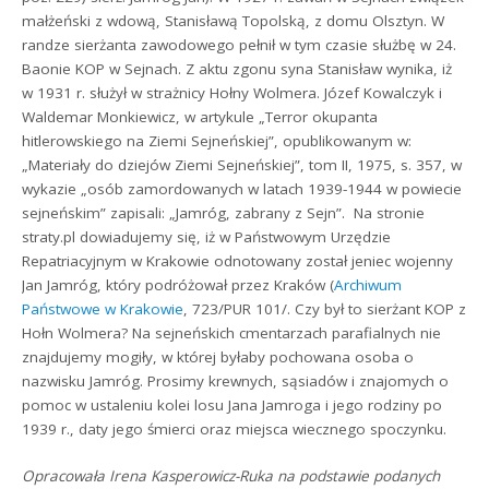
małżeński z wdową, Stanisławą Topolską, z domu Olsztyn. W
randze sierżanta zawodowego pełnił w tym czasie służbę w 24.
Baonie KOP w Sejnach. Z aktu zgonu syna Stanisław wynika, iż
w 1931 r. służył w strażnicy Hołny Wolmera. Józef Kowalczyk i
Waldemar Monkiewicz, w artykule „Terror okupanta
hitlerowskiego na Ziemi Sejneńskiej”, opublikowanym w:
„Materiały do dziejów Ziemi Sejneńskiej”, tom II, 1975, s. 357, w
wykazie „osób zamordowanych w latach 1939-1944 w powiecie
sejneńskim” zapisali: „Jamróg, zabrany z Sejn”. Na stronie
straty.pl dowiadujemy się, iż w Państwowym Urzędzie
Repatriacyjnym w Krakowie odnotowany został jeniec wojenny
Jan Jamróg, który podróżował przez Kraków (
Archiwum
Państwowe w Krakowie
, 723/PUR 101/. Czy był to sierżant KOP z
Hołn Wolmera? Na sejneńskich cmentarzach parafialnych nie
znajdujemy mogiły, w której byłaby pochowana osoba o
nazwisku Jamróg. Prosimy krewnych, sąsiadów i znajomych o
pomoc w ustaleniu kolei losu Jana Jamroga i jego rodziny po
1939 r., daty jego śmierci oraz miejsca wiecznego spoczynku.
Opracowała Irena Kasperowicz-Ruka na podstawie podanych