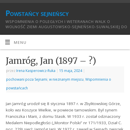
Powstańcy sejneńscy
WSPOMNIENIA O POLEGŁYCH I WETERANACH WALK O
WOLNOŚĆ ZIEMI AUGUSTOWSKO-SEJNEŃSKO-SUWALSKIEJ DO
1921:
MENU
Jamróg, Jan (1897 – ?)
przez
Irena Kasperowicz-Ruka
|
15 maja, 2024
|
pochowani poza Sejnami
,
w nieznanym miejscu
,
Wspomnienia o
powstańcach
Jan Jamróg urodził się 8 stycznia 1897 r. w Zbylitowskiej Górze,
koło wsi Koszyce Wielkie, w powiecie tarnowskim. Był synem
Franciszka i Marii, z domu Stasik. W 1933 r. został odznaczony
Medalem Niepodległości („Monitor Polski” nr 171/1933, Dział C.
poz. 229) sierż. Jamróg Jan). W 1927 r. zawarł w Sejnach związek