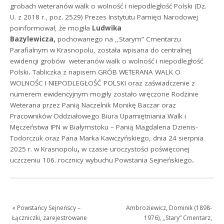
grobach weteranów walk o wolność i niepodległość Polski (Dz.
U. z 2018 r., poz. 2529) Prezes Instytutu Pamięci Narodowej
poinformował, że mogiła
Ludwika
Bazylewicza,
pochowanego na ,,Starym” Cmentarzu
Parafialnym w Krasnopolu, została wpisana do centralnej
ewidencji grobów weteranów walk o wolność i niepodległość
Polski
.
Tabliczka z napisem GRÓB WETERANA WALK O
WOLNOŚC I NIEPODLEGŁOŚĆ POLSKI oraz zaświadczenie z
numerem ewidencyjnym mogiły zostało wręczone Rodzinie
Weterana przez Panią Naczelnik Monikę Baczar oraz
Pracowników Oddziałowego Biura​ Upamiętniania Walk i
Męczeństwa IPN w Białymstoku – Panią Magdalena Dzienis-
Todorczuk oraz Pana Marka Kawczyńskiego, dnia 24 sierpnia
2025 r. w Krasnopolu
,
w czasie uroczystości poświęconej
uczczeniu 106. rocznicy wybuchu Powstania Sejneńskiego
.
«
Powstańcy Sejneńscy –
Ambroziewicz, Dominik (1898-
Łączniczki, zarejestrowane
1976), ,,Stary” Cmentarz,