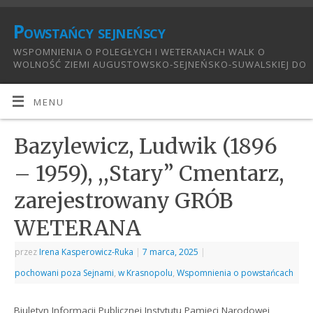
Powstańcy sejneńscy
WSPOMNIENIA O POLEGŁYCH I WETERANACH WALK O
WOLNOŚĆ ZIEMI AUGUSTOWSKO-SEJNEŃSKO-SUWALSKIEJ DO
1921:
MENU
Bazylewicz, Ludwik (1896
– 1959), ,,Stary” Cmentarz,
zarejestrowany GRÓB
WETERANA
przez
Irena Kasperowicz-Ruka
|
7 marca, 2025
|
pochowani poza Sejnami
,
w Krasnopolu
,
Wspomnienia o powstańcach
Biuletyn Informacji Publicznej Instytutu Pamięci Narodowej