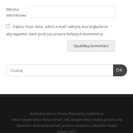
Witryna
internetowa
Zapisz moje dane, adres e-mail i witrynę w przeglądarce
aby wypełnić dane podczas pisania kolejnych komentarzy.
OK
Administratorzy strony Powstańcy Sejneńscy:
Irena Kasperowicz-Ruka (email: irka.kasperowicz małpa gmail.com)
Sławomir Rutkowski (email: jestem.slawomir.rutkowski małpa
gmail.com)