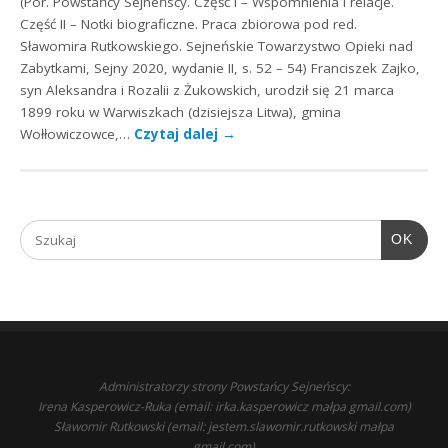
(Por. Powstańcy Sejneńscy. Część I – Wspomnienia i relacje.
Część II – Notki biograficzne. Praca zbiorowa pod red.
Sławomira Rutkowskiego. Sejneńskie Towarzystwo Opieki nad
Zabytkami, Sejny 2020, wydanie II, s. 52 – 54) Franciszek Zajko,
syn Aleksandra i Rozalii z Żukowskich, urodził się 21 marca
1899 roku w Warwiszkach (dzisiejsza Litwa), gmina
Wołłowiczowce,…
Czytaj dalej
→
OK
Administratorzy strony Powstańcy Sejneńscy:
Irena Kasperowicz-Ruka (email: irka.kasperowicz małpa gmail.com)
Sławomir Rutkowski (email: jestem.slawomir.rutkowski małpa
gmail.com)