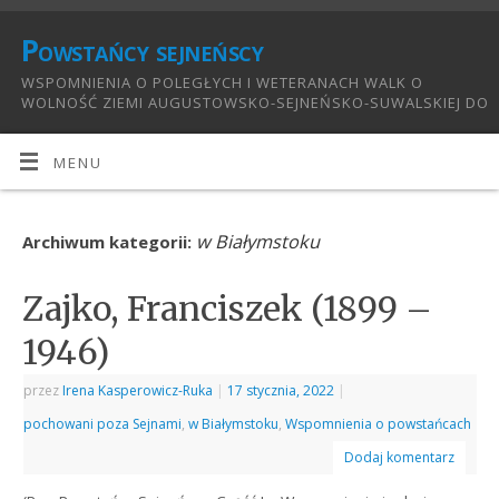
Powstańcy sejneńscy
WSPOMNIENIA O POLEGŁYCH I WETERANACH WALK O
WOLNOŚĆ ZIEMI AUGUSTOWSKO-SEJNEŃSKO-SUWALSKIEJ DO
1921:
MENU
w Białymstoku
Archiwum kategorii:
Zajko, Franciszek (1899 –
1946)
przez
Irena Kasperowicz-Ruka
|
17 stycznia, 2022
|
pochowani poza Sejnami
,
w Białymstoku
,
Wspomnienia o powstańcach
Dodaj komentarz