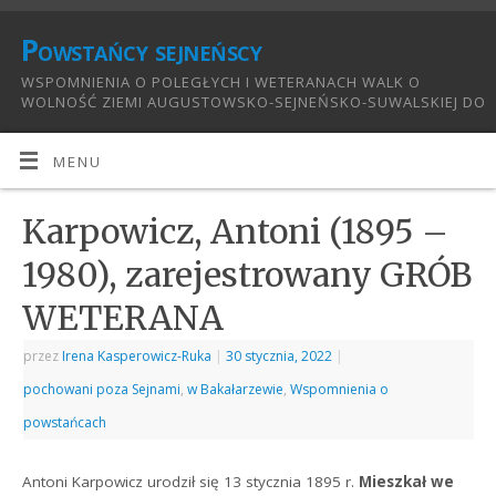
Powstańcy sejneńscy
WSPOMNIENIA O POLEGŁYCH I WETERANACH WALK O
WOLNOŚĆ ZIEMI AUGUSTOWSKO-SEJNEŃSKO-SUWALSKIEJ DO
1921:
MENU
Karpowicz, Antoni (1895 –
1980), zarejestrowany GRÓB
WETERANA
przez
Irena Kasperowicz-Ruka
|
30 stycznia, 2022
|
pochowani poza Sejnami
,
w Bakałarzewie
,
Wspomnienia o
powstańcach
Antoni Karpowicz urodził się 13 stycznia 1895 r.
Mieszkał we