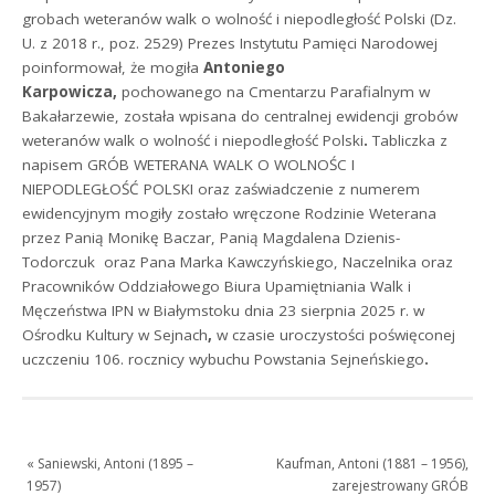
grobach weteranów walk o wolność i niepodległość Polski (Dz.
U. z 2018 r., poz. 2529) Prezes Instytutu Pamięci Narodowej
poinformował, że mogiła
Antoniego
Karpowicza,
pochowanego na Cmentarzu Parafialnym w
Bakałarzewie, została wpisana do centralnej ewidencji grobów
weteranów walk o wolność i niepodległość Polski
.
Tabliczka z
napisem GRÓB WETERANA WALK O WOLNOŚC I
NIEPODLEGŁOŚĆ POLSKI oraz zaświadczenie z numerem
ewidencyjnym mogiły zostało wręczone Rodzinie Weterana
przez Panią Monikę Baczar, Panią Magdalena Dzienis-
Todorczuk oraz Pana Marka Kawczyńskiego, Naczelnika oraz
Pracowników Oddziałowego Biura​ Upamiętniania Walk i
Męczeństwa IPN w Białymstoku dnia 23 sierpnia 2025 r. w
Ośrodku Kultury w Sejnach
,
w czasie uroczystości poświęconej
uczczeniu 106. rocznicy wybuchu Powstania Sejneńskiego
.
«
Saniewski, Antoni (1895 –
Kaufman, Antoni (1881 – 1956),
1957)
zarejestrowany GRÓB