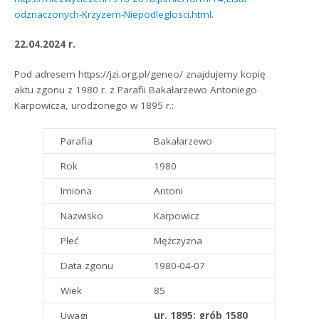
odznaczonych-Krzyzem-Niepodleglosci.html
.
22.04.2024 r.
Pod adresem https://jzi.org.pl/geneo/ znajdujemy kopię
aktu zgonu z 1980 r. z Parafii Bakałarzewo Antoniego
Karpowicza, urodzonego w 1895 r.:
Parafia
Bakałarzewo
Rok
1980
Imiona
Antoni
Nazwisko
Karpowicz
Płeć
Mężczyzna
Data zgonu
1980-04-07
Wiek
85
Uwagi
ur. 1895; grób 1580