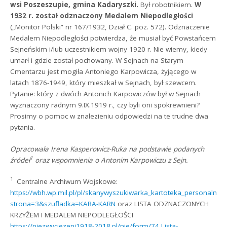
wsi Poszeszupie, gmina Kadaryszki.
Był robotnikiem.
W
1932 r. został odznaczony Medalem Niepodległości
(„Monitor Polski” nr 167/1932, Dział C. poz. 572). Odznaczenie
Medalem Niepodległości potwierdza, że musiał być Powstańcem
Sejneńskim i/lub uczestnikiem wojny 1920 r. Nie wiemy, kiedy
umarł i gdzie został pochowany. W Sejnach na Starym
Cmentarzu jest mogiła Antoniego Karpowicza, żyjącego w
latach 1876-1949, który mieszkał w Sejnach, był szewcem.
Pytanie: który z dwóch Antonich Karpowiczów był w Sejnach
wyznaczony radnym 9.IX.1919 r., czy byli oni spokrewnieni?
Prosimy o pomoc w znalezieniu odpowiedzi na te trudne dwa
pytania.
Opracowała Irena Kasperowicz-Ruka na podstawie podanych
1
źródeł
oraz wspomnienia o Antonim Karpowiczu z Sejn.
1
Centralne Archiwum Wojskowe:
https://wbh.wp.mil.pl/pl/skanywyszukiwarka_kartoteka_personalno
strona=3&szufladka=KARA-KARN
oraz LISTA ODZNACZONYCH
KRZYŻEM I MEDALEM NIEPODLEGŁOŚCI
https://niezwyciezeni1918-2018.pl/nie/form/74,Lista-