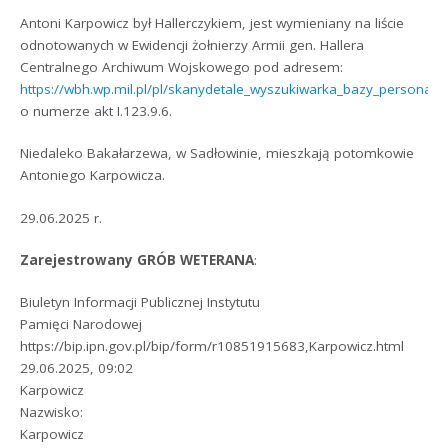
Antoni Karpowicz był Hallerczykiem, jest wymieniany na liście
odnotowanych w Ewidencji żołnierzy Armii gen. Hallera
Centralnego Archiwum Wojskowego pod adresem:
https://wbh.wp.mil.pl/pl/skanydetale_wyszukiwarka_bazy_personal
o numerze akt I.123.9.6.
Niedaleko Bakałarzewa, w Sadłowinie, mieszkają potomkowie
Antoniego Karpowicza.
29.06.2025 r.
Zarejestrowany GRÓB WETERANA
:
Biuletyn Informacji Publicznej Instytutu
Pamięci Narodowej
https://bip.ipn.gov.pl/bip/form/r10851915683,Karpowicz.html
29.06.2025, 09:02
Karpowicz
Nazwisko:
Karpowicz