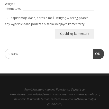
Witryna
internetowa
Zapisz moje dane, adres e-mail i witrynę w przeglądarce
aby wypełnić dane podczas pisania kolejnych komentarzy.
OK
Administratorzy strony Powstańcy Sejneńscy:
Irena Kasperowicz-Ruka (email: irka.kasperowicz małpa gmail.com)
Sławomir Rutkowski (email: jestem.slawomir.rutkowski małpa
gmail.com)