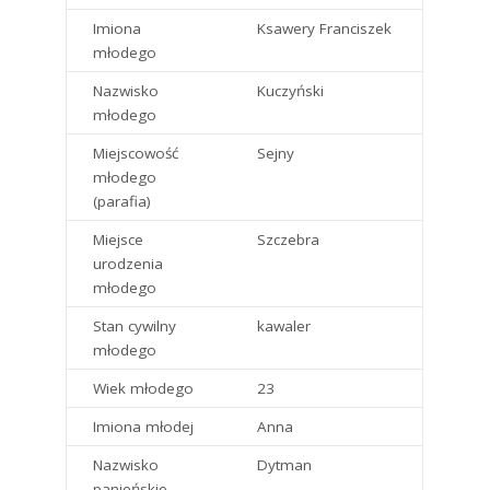
Imiona
Ksawery Franciszek
młodego
Nazwisko
Kuczyński
młodego
Miejscowość
Sejny
młodego
(parafia)
Miejsce
Szczebra
urodzenia
młodego
Stan cywilny
kawaler
młodego
Wiek młodego
23
Imiona młodej
Anna
Nazwisko
Dytman
panieńskie