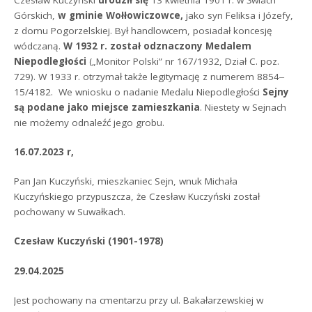
Górskich,
w gminie Wołłowiczowce,
jako syn Feliksa i Józefy,
z domu Pogorzelskiej. Był handlowcem, posiadał koncesję
wódczaną.
W 1932 r. został odznaczony Medalem
Niepodległości
(„Monitor Polski” nr 167/1932, Dział C. poz.
729). W 1933 r. otrzymał także legitymację z numerem 8854‒
15/4182. We wniosku o nadanie Medalu Niepodległości
Sejny
są podane jako miejsce zamieszkania
. Niestety w Sejnach
nie możemy odnaleźć jego grobu.
16.07.2023 r,
Pan Jan Kuczyński, mieszkaniec Sejn, wnuk Michała
Kuczyńskiego przypuszcza, że Czesław Kuczyński został
pochowany w Suwałkach.
Czesław Kuczyński (1901-1978)
29.04.2025
Jest pochowany na cmentarzu przy ul. Bakałarzewskiej w