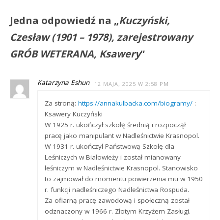
Jedna odpowiedź na „
Kuczyński,
Czesław (1901 – 1978), zarejestrowany
GRÓB WETERANA, Ksawery
”
Katarzyna Eshun
12 MAJA, 2025 W 2:58 PM
Za stroną:
https://annakulbacka.com/biogramy/
:
Ksawery Kuczyński
W 1925 r. ukończył szkołę średnią i rozpoczął
pracę jako manipulant w Nadleśnictwie Krasnopol.
W 1931 r. ukończył Państwową Szkołę dla
Leśniczych w Białowieży i został mianowany
leśniczym w Nadleśnictwie Krasnopol. Stanowisko
to zajmował do momentu powierzenia mu w 1950
r. funkcji nadleśniczego Nadleśnictwa Rospuda.
Za ofiarną pracę zawodową i społeczną został
odznaczony w 1966 r. Złotym Krzyżem Zasługi.