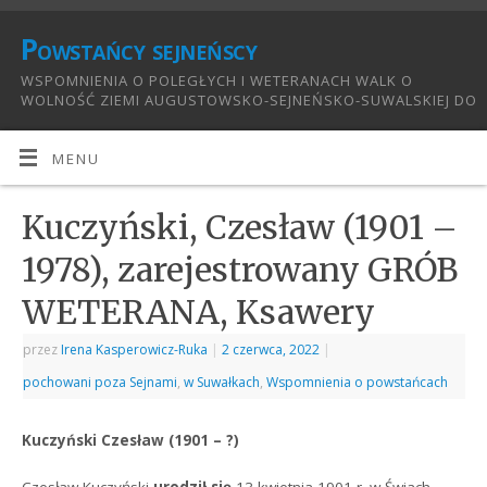
Powstańcy sejneńscy
WSPOMNIENIA O POLEGŁYCH I WETERANACH WALK O
WOLNOŚĆ ZIEMI AUGUSTOWSKO-SEJNEŃSKO-SUWALSKIEJ DO
1921:
MENU
Kuczyński, Czesław (1901 –
1978), zarejestrowany GRÓB
WETERANA, Ksawery
przez
Irena Kasperowicz-Ruka
|
2 czerwca, 2022
|
pochowani poza Sejnami
,
w Suwałkach
,
Wspomnienia o powstańcach
Kuczyński Czesław (1901 – ?)
Czesław Kuczyński
urodził się
13 kwietnia 1901 r. w Świach