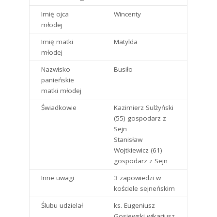
Imię ojca
Wincenty
młodej
Imię matki
Matylda
młodej
Nazwisko
Busiło
panieńskie
matki młodej
Świadkowie
Kazimierz Sulżyński
(55) gospodarz z
Sejn
Stanisław
Wojtkiewicz (61)
gospodarz z Sejn
Inne uwagi
3 zapowiedzi w
kościele sejneńskim
Ślubu udzielał
ks. Eugeniusz
Gosiewski wikariusz