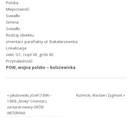
Polska
Miejscowość:
Suwałki
Gmina:
Suwałki
Rodzaj obiektu:
cmentarz parafialny ul. Bakałarzewska
Lokalizacja:
sekt. G1, rząd VII, grób 8C
Przynależność:
POW, wojna polsko – bolszewicka
«
Jakubowski, Józef (1896 –
Kuźmicki, Wacław i Zygmunt
»
1969) ,,Nowy” Cmentarz,
zarejestrowany GRÓB
WETERANA