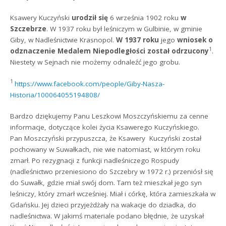
Ksawery Kuczyński
urodził się
6 września 1902 roku
w
Szczebrze
. W 1937 roku był leśniczym w Gulbinie, w gminie
Giby, w Nadleśnictwie Krasnopol.
W 1937 roku
jego
wniosek o
1
odznaczenie Medalem Niepodległości został odrzucony
.
Niestety w Sejnach nie możemy odnaleźć jego grobu.
1
https://www.facebook.com/people/Giby-Nasza-
Historia/100064055194808/
Bardzo dziękujemy Panu Leszkowi Moszczyńskiemu za cenne
informacje, dotyczące kolei życia Ksawerego Kuczyńskiego.
Pan Moszczyński przypuszcza, że Ksawery Kuczyński został
pochowany w Suwałkach, nie wie natomiast, w którym roku
zmarł. Po rezygnacji z funkcji nadleśniczego Rospudy
(nadleśnictwo przeniesiono do Szczebry w 1972 r.) przeniósł się
do Suwałk, gdzie miał swój dom. Tam też mieszkał jego syn
leśniczy, który zmarł wcześniej. Miał i córkę, która zamieszkała w
Gdańsku. Jej dzieci przyjeżdżały na wakacje do dziadka, do
nadleśnictwa. W jakimś materiale podano błędnie, że uzyskał