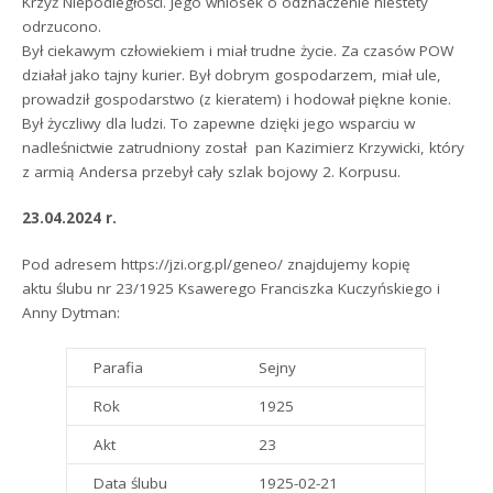
Krzyż Niepodległości. Jego wniosek o odznaczenie niestety
odrzucono.
Był ciekawym człowiekiem i miał trudne życie. Za czasów POW
działał jako tajny kurier. Był dobrym gospodarzem, miał ule,
prowadził gospodarstwo (z kieratem) i hodował piękne konie.
Był życzliwy dla ludzi. To zapewne dzięki jego wsparciu w
nadleśnictwie zatrudniony został pan Kazimierz Krzywicki, który
z armią Andersa przebył cały szlak bojowy 2. Korpusu.
23.04.2024 r.
Pod adresem https://jzi.org.pl/geneo/ znajdujemy kopię
aktu ślubu nr 23/1925 Ksawerego Franciszka Kuczyńskiego i
Anny Dytman:
Parafia
Sejny
Rok
1925
Akt
23
Data ślubu
1925-02-21