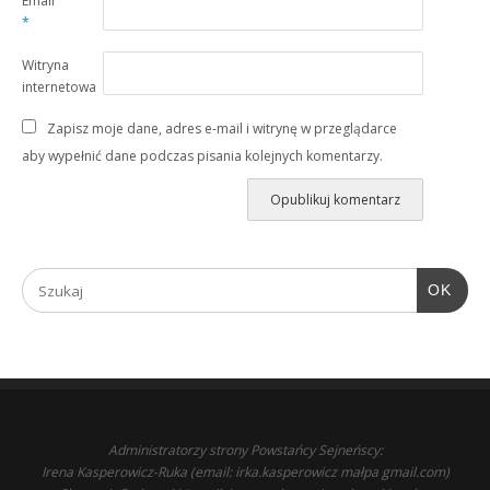
Email
*
Witryna
internetowa
Zapisz moje dane, adres e-mail i witrynę w przeglądarce
aby wypełnić dane podczas pisania kolejnych komentarzy.
OK
Administratorzy strony Powstańcy Sejneńscy:
Irena Kasperowicz-Ruka (email: irka.kasperowicz małpa gmail.com)