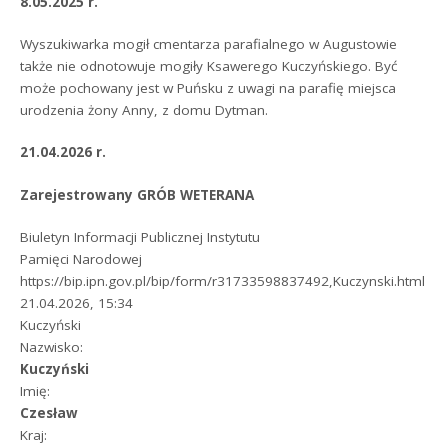
8.05.2025 r.
Wyszukiwarka mogił cmentarza parafialnego w Augustowie
także nie odnotowuje mogiły Ksawerego Kuczyńskiego. Być
może pochowany jest w Puńsku z uwagi na parafię miejsca
urodzenia żony Anny, z domu Dytman.
21.04.2026 r.
Zarejestrowany GRÓB WETERANA
Biuletyn Informacji Publicznej Instytutu
Pamięci Narodowej
https://bip.ipn.gov.pl/bip/form/r31733598837492,Kuczynski.html
21.04.2026, 15:34
Kuczyński
Nazwisko:
Kuczyński
Imię:
Czesław
Kraj: