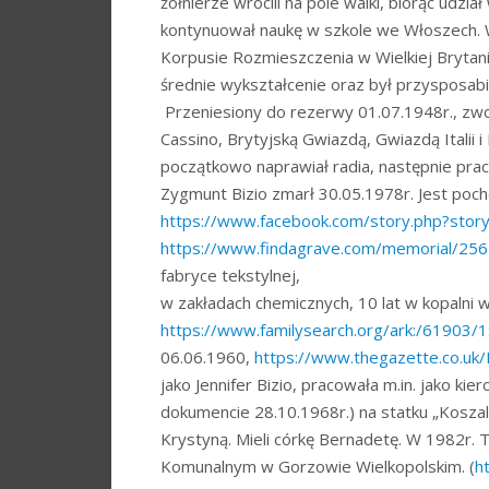
żołnierze wrócili na pole walki, biorąc udzi
kontynuował naukę w szkole we Włoszech. W 
Korpusie Rozmieszczenia w Wielkiej Brytan
średnie wykształcenie oraz był przysposab
Przeniesiony do rezerwy 01.07.1948r., zw
Cassino, Brytyjską Gwiazdą, Gwiazdą Italii
początkowo naprawiał radia, następnie praco
Zygmunt Bizio zmarł 30.05.1978r. Jest po
https://www.facebook.com/story.php?st
https://www.findagrave.com/memorial/25
fabryce tekstylnej,
w zakładach chemicznych, 10 lat w kopalni
https://www.familysearch.org/ark:/61903
06.06.1960,
https://www.thegazette.co.uk
jako Jennifer Bizio, pracowała m.in. jako k
dokumencie 28.10.1968r.) na statku „Koszal
Krystyną. Mieli córkę Bernadetę. W 1982r.
Komunalnym w Gorzowie Wielkopolskim. (
h