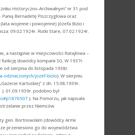
zniku Historyczno-Archiwalnym” nr 31 pod
– Panią Bernadetę Piszczygłowa oraz
ata wojenne i powojenne) Józefa Bizio i
a: 09.02.1924r. Rutki Stare, 07.02.1924r.
wie, a następnie w miejscowości Ratajłowa –
ił funkcję dowódcy kompanii SG. W 1937r.
 od sierpnia do listopada 1938r.
sta-odznaczonych/jozef-bizio
). W sierpniu
Gazecie Kartuskiej” z dn. 15.08.1939r.
1
). 01.09.1939r. podobno był
zio#p1876507
). Na Pomorzu, jak napisała
zstrzelanie przez Niemców.
przy gen. Bortnowskim (dowódcy Armii
rze przeniesiono go do województwa