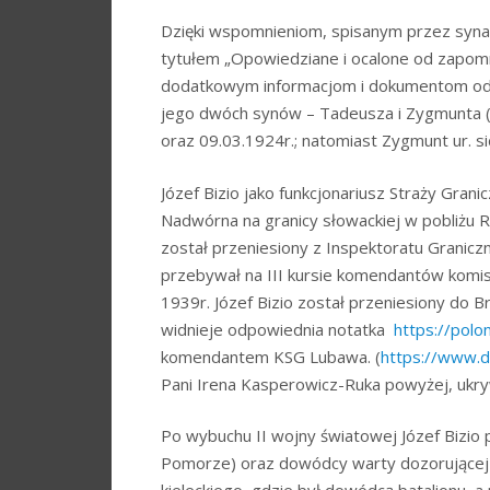
Dzięki wspomnieniom, spisanym przez syna
tytułem „Opowiedziane i ocalone od zapomn
dodatkowym informacjom i dokumentom odnal
jego dwóch synów – Tadeusza i Zygmunta (w
oraz 09.03.1924r.; natomiast Zygmunt ur. s
Józef Bizio jako funkcjonariusz Straży Gran
Nadwórna na granicy słowackiej w pobliżu R
został przeniesiony z Inspektoratu Granicz
przebywał na III kursie komendantów komis
1939r. Józef Bizio został przeniesiony do B
widnieje odpowiednia notatka
https://pol
komendantem KSG Lubawa. (
https://www.
Pani Irena Kasperowicz-Ruka powyżej, ukry
Po wybuchu II wojny światowej Józef Bizio 
Pomorze) oraz dowódcy warty dozorującej