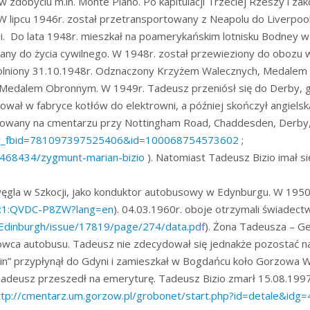
ał w zdobyciu m.in. Monte Piano. Po kapitulacji Trzeciej Rzeszy i 
lipcu 1946r. został przetransportowany z Neapolu do Liverpoolu
ii. Do lata 1948r. mieszkał na poamerykańskim lotnisku Bodney 
iany do życia cywilnego. W 1948r. został przewieziony do oboz
olniony 31.10.1948r. Odznaczony Krzyżem Walecznych, Medalem
 i Medalem Obronnym. W 1949r. Tadeusz przeniósł się do Derby, g
wał w fabryce kotłów do elektrowni, a później skończył angielską p
chowany na cmentarzu przy Nottingham Road, Chaddesden, Derby,
ory_fbid=781097397525406&id=100068754573602
;
6468434/zygmunt-marian-bizio
). Natomiast Tadeusz Bizio imał s
 węgla w Szkocji, jako konduktor autobusowy w Edynburgu. W 195
/1:1:QVDC-P8ZW?lang=en
). 04.03.1960r. oboje otrzymali świadectw
/Edinburgh/issue/17819/page/274/data.pdf
). Żona Tadeusza – G
ierowca autobusu. Tadeusz nie zdecydował się jednakże pozostać n
in” przypłynął do Gdyni i zamieszkał w Bogdańcu koło Gorzowa Wlk
 Tadeusz przeszedł na emeryturę. Tadeusz Bizio zmarł 15.08.199
ttp://cmentarz.um.gorzow.pl/grobonet/start.php?id=detale&idg