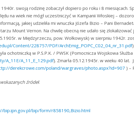
1940r. swoją rodzinę zobaczył dopiero po roku i 8 miesiącach. S
lędu na wiek nie mógł uczestniczyć w Kampanii Włoskiej – dozor
ormacją, jakiej udzieliła mi wnuczka Józefa Bizio – Pani Bernade
rzu Mount Vernon. Na chwilę obecną nie udało się zlokalizować j
.05.1905r. w Międzyrzeczu, pow. Wołkowysk) w sierpniu 1942r. zo
w.edu.pl/Content/228757/PDF/ArchEmig_POPC_C02_04_nr_31.pdf
)
 Była ochotniczką w P.S.P.K. / PWSK (Pomocnicza Wojskowa Służba 
nty/A_11E/A_11_E_129.pdf
). Zmarła 05.12.1945r. w wieku 40 lat
ttp://derekcrowe.com/poland/wargraves/photo.aspx?id=907
) – 
 wskazanych źródeł
.
://bip.ipn.gov.pl/bip/form/r858190,Bizio.html