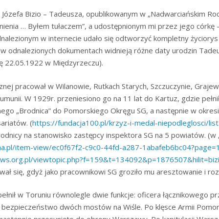
 Józefa Bizio – Tadeusza, opublikowanym w „Nadwarciańskim Roc
ienia … Byłem tułaczem”, a udostępnionym mi przez jego córkę 
ezionym w internecie udało się odtworzyć kompletny życiorys (l
 odnalezionych dokumentach widnieją różne daty urodzin Tadeusz
ię 22.05.1922 w Międzyrzeczu).
icznej pracował w Wilanowie, Rutkach Starych, Szczuczynie, Graje
umunii. W 1929r. przeniesiono go na 11 lat do Kartuz, gdzie pełn
nego „Brodnica” do Pomorskiego Okręgu SG, a następnie w okresie
ariatów. (
https://fundacja100.pl/krzyz-i-medal-niepodleglosci/li
rodnicy na stanowisko zastępcy inspektora SG na 5 powiatów. (w „
ona.pl/item-view/ec0f67f2-c9c0-44fd-a287-1abafeb6bc04?page=
dws.org.pl/viewtopic.php?f=159&t=134092&p=1876507&hilit=bi
wał się, gdyż jako pracownikowi SG groziło mu aresztowanie i ro
pełnił w Toruniu równolegle dwie funkcje: oficera łącznikowego 
 bezpieczeństwo dwóch mostów na Wiśle. Po klęsce Armii Pomo