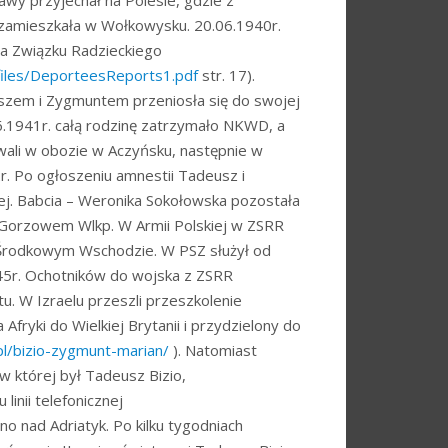
awy przyjechał na Polesie, gdzie z
o zamieszkała w Wołkowysku. 20.06.1940r.
la Związku Radzieckiego
files/DeporteesReports1.pdf
str. 17).
szem i Zygmuntem przeniosła się do swojej
6.1941r. całą rodzinę zatrzymało NKWD, a
wali w obozie w Aczyńsku, następnie w
r. Po ogłoszeniu amnestii Tadeusz i
ej. Babcia – Weronika Sokołowska pozostała
d Gorzowem Wlkp. W Armii Polskiej w ZSRR
 Środkowym Wschodzie. W PSZ służył od
945r. Ochotników do wojska z ZSRR
u. W Izraelu przeszli przeszkolenie
ryki do Wielkiej Brytanii i przydzielony do
.pl/bizio-zygmunt-marian/
). Natomiast
 której był Tadeusz Bizio,
inii telefonicznej
no nad Adriatyk. Po kilku tygodniach