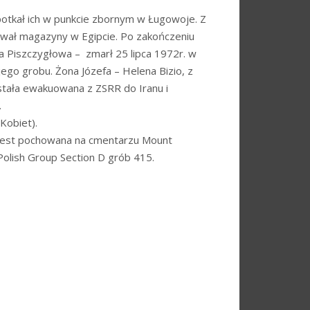
potkał ich w punkcie zbornym w Ługowoje. Z
ował magazyny w Egipcie. Po zakończeniu
ta Piszczygłowa – zmarł 25 lipca 1972r. w
ego grobu. Żona Józefa – Helena Bizio, z
stała ewakuowana z ZSRR do Iranu i
.
Kobiet).
. Jest pochowana na cmentarzu Mount
Polish Group Section D grób 415.