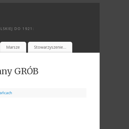
SKIEJ DO 1921:
Marsze
Stowarzyszenie…
wany GRÓB
ańcach