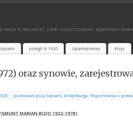
H WALK O WOLNOŚĆ ZIEMI AUGUSTOWSKO-SEJNEŃSKO-SUWAL
Sejnami
polegli IX 1920
Upamiętnienia
Krzyż
1972) oraz synowie, zarejestro
2025
|
pochowani poza Sejnami
,
w Edynburgu
,
Wspomnienia o powst
ZYGMUNT MARIAN BIZIO 1922-1978)