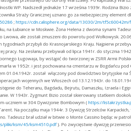
a następnie przesunięto do obrony Warszawy. Po kapitulacji Warsz
ednostki WP. Nadszedł jednakże 17 września 1939r. Rodzina Bizi
ownika Straży Granicznej uznano go za niebezpieczny element d
/150286
;
https://cdn.calisphere.org/data/13030/2m/tf5c60042m/
sku, na Łubiance w Moskwie. Żona Helena z dwoma synami Tadeu
do Lwowa, ale zostali zmuszeni do powrotu pod Wołkowysk. 20.0
h tygodniach przybyli do Krasnojarskiego Kraju. Najpierw przeby
 pracy. Na zesłaniu przebywali od lipca 1941r. do stycznia 1942
zbornego Ługowaja, by wstąpić do tworzonej w ZSRR Armii Polski
ki. Zmarła w 1952r. i jest pochowana na cmentarzu w Bogdańcu po
em 01.04.1942r. został włączony pod dowództwo brytyjskie na
w operacjach wojennych we Włoszech od 13.12.1943r. do 18.01.1
stępnie do Teheranu, Bagdadu, Bejrutu, Damaszku, Izraela i Egipt
ie. W 1943r. Zygmunt Bizio został skierowany statkiem dookoła Af
torem-uczniem w 304 Dywizjonie Bombowym (
https://listakrzystka
rent. Na początku maja 1944r. 3 Dywizję Strzelców Karpackich, w
. Tadeusz brał udział w bitwie o Monte Cassino będąc w patrolu l
es/pliki/ksm/45/ksm4510.pdf
). Po zwycięstwie dywizję przeniesio