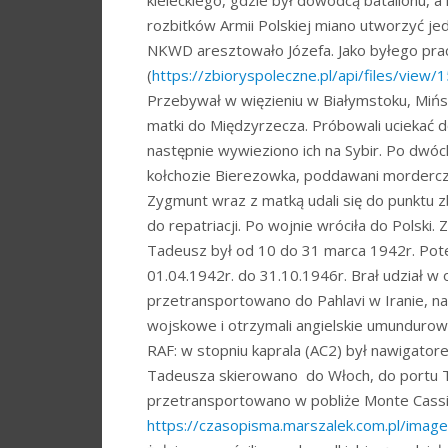
kieleckiego, gdzie był dowódcą batalionu, 
rozbitków Armii Polskiej miano utworzyć j
NKWD aresztowało Józefa. Jako byłego prac
(
https://zbioryspoleczne.pl/api/files/view
Przebywał w więzieniu w Białymstoku, Miń
matki do Międzyrzecza. Próbowali uciekać 
następnie wywieziono ich na Sybir. Po dwóc
kołchozie Bierezowka, poddawani morderczej
Zygmunt wraz z matką udali się do punktu 
do repatriacji. Po wojnie wróciła do Pols
Tadeusz był od 10 do 31 marca 1942r. Pot
01.04.1942r. do 31.10.1946r. Brał udział 
przetransportowano do Pahlavi w Iranie, na
wojskowe i otrzymali angielskie umundurowan
RAF: w stopniu kaprala (AC2) był nawiga
Tadeusza skierowano do Włoch, do portu Ta
przetransportowano w pobliże Monte Cassino
https://czasopisma.marszalek.com.pl/imag