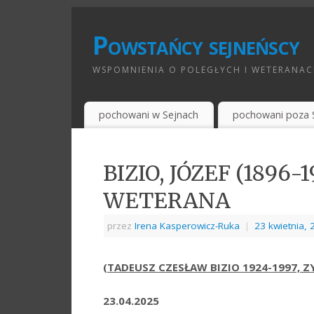
Powstańcy sejneńscy
WSPOMNIENIA O POLEGŁYCH I WETERANAC
pochowani w Sejnach
pochowani poza 
BIZIO, JÓZEF (1896-
WETERANA
przez
Irena Kasperowicz-Ruka
|
23 kwietnia, 
(TADEUSZ CZESŁAW BIZIO 1924-1997, 
23.04.2025