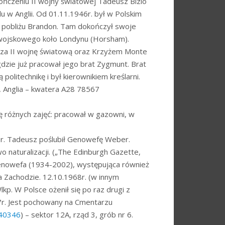
zakończeniu II wojny światowej Tadeusz Bizio
 w Anglii. Od 01.11.1946r. był w Polskim
w pobliżu Brandon. Tam dokończył swoje
u wojskowego koło Londynu (Horsham).
 za II wojnę światową oraz Krzyżem Monte
dzie już pracował jego brat Zygmunt. Brat
olitechnikę i był kierownikiem kreślarni.
 Anglia – kwatera A28 78567
ię różnych zajęć: pracował w gazowni, w
0r. Tadeusz poślubił Genowefę Weber.
o naturalizacji. („The Edinburgh Gazette,
enowefa (1934-2002), występująca również
a Zachodzie. 12.10.1968r. (w innym
p. W Polsce ożenił się po raz drugi z
7r. Jest pochowany na Cmentarzu
=40346
) – sektor 12A, rząd 3, grób nr 6.