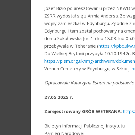
Józef Bizio po aresztowaniu przez NKWD w 
ZSRR wydostał się z Armią Andersa. Ze wzg
wojny zamieszkał w Edynburgu. Zgodnie z inf
Edynburgu i tam został pochowany na cmenta
domu Sokołowska (ur. 15 lub 18.03. lub 05
przebywała w Teheranie (
https://kpbc.uk
Do Wielkiej Brytanii przybyła 10.10.1942r.
https://pism.org.uk/img/archiwum/dokume
Vernon Cemetery w Edynburgu, w Szkocji
h
Opracowała Katarzyna Eshun na podstawie
27.05.2025 r.
Zarejestrowany GRÓB WETERANA:
https
Biuletyn Informacji Publicznej Instytutu
Pamięci Narodowej