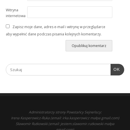
Witryna
internetowa
Zapisz moje dane, adres e-mail i witrynę w przeglądarce
aby wypełnić dane podczas pisania kolejnych komentarzy.
OK
Administratorzy strony Powstańcy Sejneńscy:
Irena Kasperowicz-Ruka (email: irka.kasperowicz małpa gmail.com)
Sławomir Rutkowski (email: jestem.slawomir.rutkowski małpa
gmail.com)