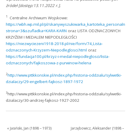
źródeł [
dostęp:13.11.2022 r.]
.
1
Centralne Archiwum Wojskowe:
https://wbh.wp.mil.pl/pl/skanywyszukiwarka_kartoteka_personalno
strona=3&szufladka=KARA-KARN
oraz LISTA ODZNACZONYCH
KRZYŻEM I MEDALEM NIEPODLEGŁOŚCI
https://niezwyciezeni1918-2018.pl/nie/form/74,Lista-
odznaczonych-Krzyzem-Niepodleglosci.html
oraz
https://fundacja100.pl/krzyz-i-medal-niepodleglosci/lista-
odznaczonych/fajkoszowa-z-purwinow-helena
2
http://www.pttkkonskie.pl/index.php/historia-oddzialu/sylwetki-
dzialaczy/29-engelbert-fajkosz-1897-1972
3
http://www.pttkkonskie.pl/index.php/historia-oddzialu/sylwetki-
dzialaczy/30-andrzej-fajkosz-1927-2002
«
Jasiński, Jan (1898 – 1973)
Jarzębowicz, Aleksander (1898 –