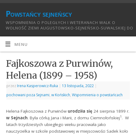
Powstańcy sejneńscy
WSPOMNIENIA O POLEGŁYCH I WETERANACH WALK O
WOLNOŚĆ ZIEMI AUGUSTOWSKO-SEJNEŃSKO-SUWALSKIEJ DO
1921:
MENU
Fajkoszowa z Purwinów,
Helena (1899 – 1958)
przez
Irena Kasperowicz-Ruka
|
13 listopada, 2022
|
pochowani poza Sejnami
,
w Końskich
,
Wspomnienia o powstańcach
Helena Fajkoszowa z Purwinów
urodziła się
24 sierpnia 1899 r.
1
w Sejnach
. Była córką Jana i Marii, z domu Ciemnołońskiej
. W
latach trzydziestych ubiegłego wieku pracowała jako
nauczycielka w szkole podstawowej w miejscowości Sadek koło