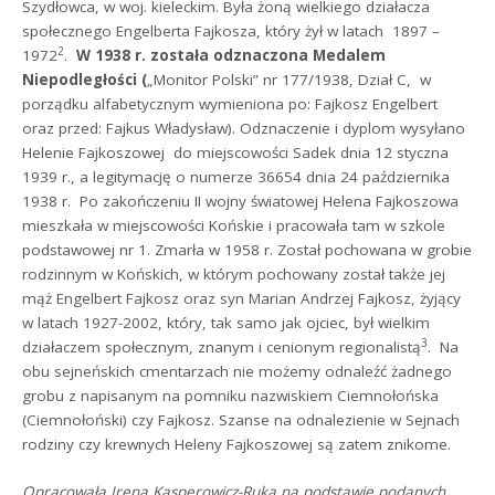
Szydłowca, w woj. kieleckim. Była żoną wielkiego działacza
społecznego Engelberta Fajkosza, który żył w latach 1897 –
2
1972
.
W 1938 r. została odznaczona Medalem
Niepodległości (
„Monitor Polski” nr 177/1938, Dział C, w
porządku alfabetycznym wymieniona po: Fajkosz Engelbert
oraz przed: Fajkus Władysław). Odznaczenie i dyplom wysyłano
Helenie Fajkoszowej do miejscowości Sadek dnia 12 styczna
1939 r., a legitymację o numerze 36654 dnia 24 października
1938 r. Po zakończeniu II wojny światowej Helena Fajkoszowa
mieszkała w miejscowości Końskie i pracowała tam w szkole
podstawowej nr 1. Zmarła w 1958 r. Został pochowana w grobie
rodzinnym w Końskich, w którym pochowany został także jej
mąż Engelbert Fajkosz oraz syn Marian Andrzej Fajkosz, żyjący
w latach 1927-2002, który, tak samo jak ojciec, był wielkim
3
działaczem społecznym, znanym i cenionym regionalistą
.
Na
obu sejneńskich cmentarzach nie możemy odnaleźć żadnego
grobu z napisanym na pomniku nazwiskiem Ciemnołońska
(Ciemnołoński) czy Fajkosz. Szanse na odnalezienie w Sejnach
rodziny czy krewnych Heleny Fajkoszowej są zatem znikome.
Opracowała Irena Kasperowicz-Ruka
na podstawie podanych