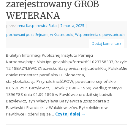
zarejestrowany GRÓB
WETERANA
przez
Irena Kasperowicz-Ruka
|
7 marca, 2025
|
pochowani poza Sejnami
,
w Krasnopolu
,
Wspomnienia o powstańcach
Dodaj komentarz
Biuletyn Informacji Publicznej Instytutu Pamięci
Narodowejhttps://bip.ipn.gov.pl/bip/form/r691023758337,Bazylewic
12:18BAZYLEWICZNazwisko:BazylewiczImię:LudwikKraj:PolskaMiejs
obiektu:cmentarz parafialny ul. Słoneczna,
staryLokalizacja:Przynależność:POW, powstanie sejneńskie
8.05.2025 r. Bazylewicz, Ludwik (1896 – 1959) Według metryki
1896#88 dnia 01.09.1896 w Pawłówce urodził się Ludwik
Bazylewicz, syn Władysława Bazylewicza gospodarza z
Pawłówki i Franciszki z Walukiewiczów. Był rolnikiem w
Pawłówce i ożenił się ze…
Czytaj dalej
→