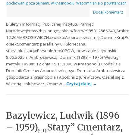
pochowani poza Sejnami
,
w Krasnopolu
,
Wspomnienia o powstańcach
Dodaj komentarz
Biuletyn Informacji Publicznej Instytutu Pamięci
Narodowejhttps://bip.ipn.gov.pl/bip/form/r985312566249,Ambrosie
12:26AMBROSIEWICZNazwisko:AmbrosiewiczImię:DominikKraj:Pols
obiektu:cmentarz parafialny ul. Słoneczna,
staryLokalizacja:Przynależność:POW, powstanie sejneńskie
8.05.2025 r. Ambrosiewicz, Dominik (1898 – 1976) Według
metryki 1898#112 dnia 15.11.1898 w Krasnopolu urodził się
Dominik Czesław Ambrosiewicz, syn Dominika Ambrosiewicza
gospodarza z Krasnopola i Apolonii z Jurewiczów. Ożenił się z
Wiktorią Hołubowicz. Zmarł w…
Czytaj dalej
→
Bazylewicz, Ludwik (1896
– 1959), ,,Stary” Cmentarz,