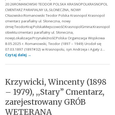
20:26ROMANOWSKI TEODOR POLSKA KRASNOPOLKRASNOPOL
CMENTARZ PARAFIALNY UL.SŁONECZNA, NOWY
CNazwisko:Romanowski Teodor Polska Krasnopol Krasnopol
cmentarz parafialny ul. Słoneczna, nowy
cImię:TeodorKraj:PolskaMiejscowość:KrasnopolGmina:KrasnopolRo
obiektu:cmentarz parafialny ul. Słoneczna,
nowyLokalizacja:Przynależność:Polska Organizacja Wojskowa
8.05.2025 r. Romanowski, Teodor (1897 – 1949) Urodził się
07.03.1897 (1897#32) w Krasnopolu, syn Andrzeja i Agaty z…
Czytaj dalej
→
Krzywicki, Wincenty (1898
– 1979), ,,Stary” Cmentarz,
zarejestrowany GRÓB
WETERANA