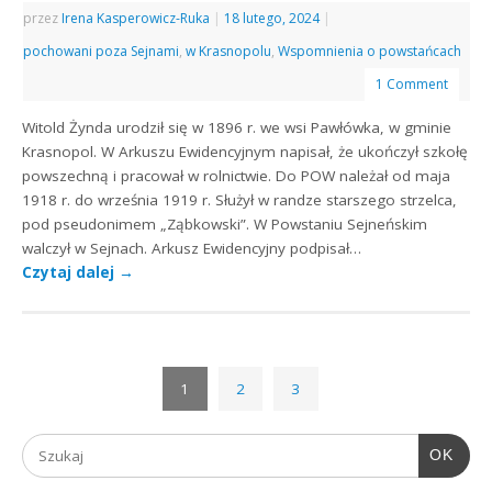
przez
Irena Kasperowicz-Ruka
|
18 lutego, 2024
|
pochowani poza Sejnami
,
w Krasnopolu
,
Wspomnienia o powstańcach
1 Comment
Witold Żynda urodził się w 1896 r. we wsi Pawłówka, w gminie
Krasnopol. W Arkuszu Ewidencyjnym napisał, że ukończył szkołę
powszechną i pracował w rolnictwie. Do POW należał od maja
1918 r. do września 1919 r. Służył w randze starszego strzelca,
pod pseudonimem „Ząbkowski”. W Powstaniu Sejneńskim
walczył w Sejnach. Arkusz Ewidencyjny podpisał…
Czytaj dalej
→
1
2
3
OK