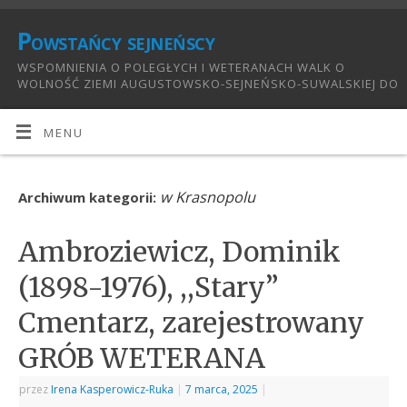
Powstańcy sejneńscy
WSPOMNIENIA O POLEGŁYCH I WETERANACH WALK O
WOLNOŚĆ ZIEMI AUGUSTOWSKO-SEJNEŃSKO-SUWALSKIEJ DO
1921:
MENU
w Krasnopolu
Archiwum kategorii:
Ambroziewicz, Dominik
(1898-1976), ,,Stary”
Cmentarz, zarejestrowany
GRÓB WETERANA
przez
Irena Kasperowicz-Ruka
|
7 marca, 2025
|