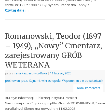
chrztu nr 123 z 1900 r.). Był synem Franciszka i Anny z…
Czytaj dalej
→
Romanowski, Teodor (1897
– 1949), ,,Nowy” Cmentarz,
zarejestrowany GRÓB
WETERANA
przez
Irena Kasperowicz-Ruka
|
11 lutego, 2025
|
pochowani poza Sejnami
,
w Krasnopolu
,
Wspomnienia o powstańcach
Dodaj komentarz
Biuletyn Informacji Publicznej Instytutu Pamięci
Narodowejhttps://bip.ipn.gov.pl/bip/form/r791058848548,Romano
parafialnyul-Sloneczna-nowyc.html11.02.2025,