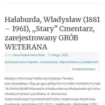
Hałaburda, Władysław (1881
– 1961), ,,Stary” Cmentarz,
zarejestrowany GRÓB
WETERANA
przez
Irena Kasperowicz-Ruka
|
11 lutego, 2025
|
pochowani poza Sejnami
,
w Krasnopolu
,
Wspomnienia o powstańcach
Dodaj komentarz
Biuletyn Informacji Publicznej Instytutu Pamięci
Narodowejhttps://bip.ipn.gov.pl/bip/form/r29861060848319,Halabu
18:30HAŁABURDANazwisko:HałaburdaImię:WładysławKraj:PolskaMi
obiektu:cmentarz parafialny ul. Słoneczna,
staryLokalizacja:Przynależność:Polska Organizacja Wojskowa,
powstanie sejneńskie 8.05.2025 r. Hałaburda, Władysław (1881