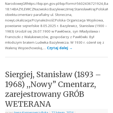
NarodowejGRhttps://bip.ipn.gov.pl/bip/form/r5602436721924,Bazyl
18:14BAZYLEWICZNazwisko:BazylewiczImię:StanisławKraj:PolskaMi
obiektu:cmentarz parafialny ul. Słoneczna,
nowyLokalizacja:Przynależność:Polska Organizacja Wojskowa,
powstanie sejneńskie 8.05.2025 r. Bazylewicz, Stanisław (1900 –
1983) Urodził się 26.07.1900 w Pawłówce, syn Władysława i
Franciszki z Walukiewiczów, gospodarzy z Pawłówki. Był
młodszym bratem Ludwika Bazylewicza. W 1930 r. ożenił się z
Walerią Wojciechowską,…
Czytaj dalej
→
Siergiej, Stanisław (1893 –
1968) ,,Nowy” Cmentarz,
zarejestrowany GRÓB
WETERANA
przez
Irena Kasperowicz-Ruka
|
22 lutego, 2024
|