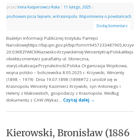
przez
Irena Kasperowicz-Ruka
|
11 lutego, 2025
|
pochowani poza Sejnami
,
w Krasnopolu
,
Wspomnienia o powstańcach
Dodaj komentarz
Biuletyn Informacji Publicznej Instytutu Pamięci
Narodowejhttps://bip.ipn.gov.pl/bip/form/r9457233487905,Krzywick
20:03KRZYWICKINazwisko:KrzywickiImię:WincentyKraj:PolskaMiejsc
obiektu:cmentarz parafialny ul. Słoneczna,
staryLokalizacja:Przynależność:Polska Organizacja Wojskowa,
wojna polsko – bolszewicka 8.05.2025 r. Krzywicki, Wincenty
(1898 – 1979) Dnia 19.07.1898 (1898#72 ) urodził się w
Krasnopolu Wincenty Kazimierz Krzywicki, syn Antoniego i
Heleny z Makowskich, gospodarzy z Krasnopola. Według
dokumentu z CAW (Wykaz…
Czytaj dalej
→
Kierowski, Bronisław (1886