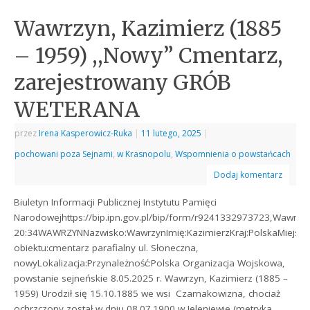
Wawrzyn, Kazimierz (1885
– 1959) ,,Nowy” Cmentarz,
zarejestrowany GRÓB
WETERANA
przez
Irena Kasperowicz-Ruka
|
11 lutego, 2025
|
pochowani poza Sejnami
,
w Krasnopolu
,
Wspomnienia o powstańcach
Dodaj komentarz
Biuletyn Informacji Publicznej Instytutu Pamięci
Narodowejhttps://bip.ipn.gov.pl/bip/form/r9241332973723,Wawrzyn
20:34WAWRZYNNazwisko:WawrzynImię:KazimierzKraj:PolskaMiejsc
obiektu:cmentarz parafialny ul. Słoneczna,
nowyLokalizacja:Przynależność:Polska Organizacja Wojskowa,
powstanie sejneńskie 8.05.2025 r. Wawrzyn, Kazimierz (1885 –
1959) Urodził się 15.10.1885 we wsi Czarnakowizna, chociaż
ochrzczony został w dniu 08.07.1900 w Jeleniewie (metryka