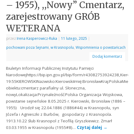
– 1955), ,,Nowy” Cmentarz,
zarejestrowany GRÓB
WETERANA
przez
Irena Kasperowicz-Ruka
|
11 lutego, 2025
|
pochowani poza Sejnami
,
w Krasnopolu
,
Wspomnienia o powstańcach
Dodaj komentarz
Biuletyn Informacji Publicznej Instytutu Pamięci
Narodowejhttps://bip.ipn.gov.pl/bip/form/r43082753924238,Kierows
19:55KIEROWSKINazwisko:KierowskiImię:BronisławKraj:PolskaMiej
obiektu:cmentarz parafialny ul. Słoneczna,
nowyLokalizacja:Przynależność:Polska Organizacja Wojskowa,
powstanie sejneńskie 8.05.2025 r. Kierowski, Bronisław (1886 –
1955) Urodził się 22.04.1886 (1886#44) w Krasnopolu, syn
Józefa i Agnieszki z Burbów, gospodarzy z Krasnopola.
1913.10.22 ślub Krasnopol z Teofilą Gryszkiewicz. Zmarł
03.03.1955 w Krasnopolu (1955#8)…
Czytaj dalej
→