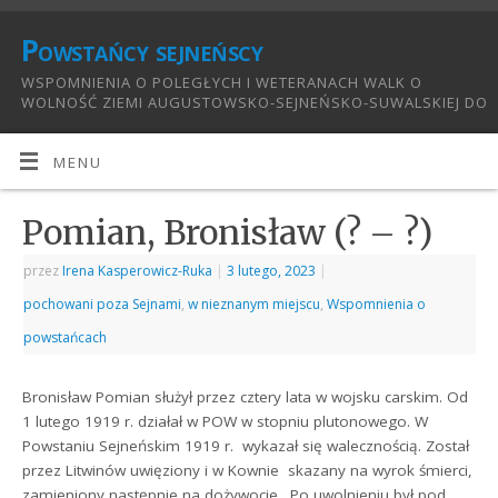
Powstańcy sejneńscy
WSPOMNIENIA O POLEGŁYCH I WETERANACH WALK O
WOLNOŚĆ ZIEMI AUGUSTOWSKO-SEJNEŃSKO-SUWALSKIEJ DO
1921:
MENU
Pomian, Bronisław (? – ?)
przez
Irena Kasperowicz-Ruka
|
3 lutego, 2023
|
pochowani poza Sejnami
,
w nieznanym miejscu
,
Wspomnienia o
powstańcach
Bronisław Pomian służył przez cztery lata w wojsku carskim. Od
1 lutego 1919 r. działał w POW w stopniu plutonowego. W
Powstaniu Sejneńskim 1919 r. wykazał się walecznością. Został
przez Litwinów uwięziony i w Kownie skazany na wyrok śmierci,
zamieniony następnie na dożywocie. Po uwolnieniu był pod