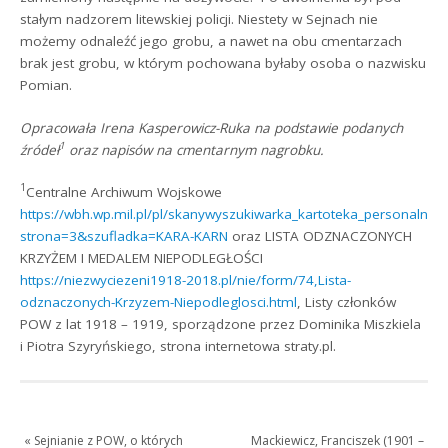
stałym nadzorem litewskiej policji. Niestety w Sejnach nie
możemy odnaleźć jego grobu, a nawet na obu cmentarzach
brak jest grobu, w którym pochowana byłaby osoba o nazwisku
Pomian.
Opracowała Irena Kasperowicz-Ruka na podstawie
podanych
1
źródeł
oraz napisów na cmentarnym nagrobku.
1
Centralne Archiwum Wojskowe
https://wbh.wp.mil.pl/pl/skanywyszukiwarka_kartoteka_personalno
strona=3&szufladka=KARA-KARN
oraz LISTA ODZNACZONYCH
KRZYŻEM I MEDALEM NIEPODLEGŁOŚCI
https://niezwyciezeni1918-2018.pl/nie/form/74,Lista-
odznaczonych-Krzyzem-Niepodleglosci.html
, Listy członków
POW z lat 1918 – 1919, sporządzone przez Dominika Miszkiela
i Piotra Szyryńskiego, strona internetowa straty.pl.
«
Sejnianie z POW, o których
Mackiewicz, Franciszek (1901 –