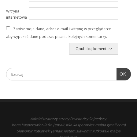
Witryna
internetowa
Zapisz moje dane, adres e-mail i witrynę w przeglądarce
aby wypełnić dane podczas pisania kolejnych komentarzy.
OK
Administratorzy strony Powstańcy Sejneńscy:
Irena Kasperowicz-Ruka (email: irka.kasperowicz małpa gmail.com)
Sławomir Rutkowski (email: jestem.slawomir.rutkowski małpa