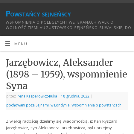
Powstańcy sejneńscy
WSPOMNIENIA O POLEGŁYCH I WETERANACH WALK O
WOLNOŚĆ ZIEMI AUGUSTOWSKO-SEJNEŃSKO-SUWALSKIEJ DO
1921:
MENU
Jarzębowicz, Aleksander
(1898 – 1959), wspomnienie
Syna
przez
Irena Kasperowicz-Ruka
|
18 grudnia, 2022
|
pochowani poza Sejnami
,
w Londynie
,
Wspomnienia o powstańcach
Z wielką radością dzielimy się wiadomością, iż Pan Ryszard
Jarzębowicz, syn Aleksandra Jarzębowicza, był uprzejmy