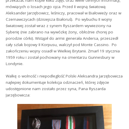
przekazać nam kopie kilku zdjęć oraz wiele cennych informacji,
mówiących o losach jego ojca. Przed II wojną światową
Aleksander Jarzębowicz, leśniczy, pracował w Białowieży oraz w
Czernawczycach (dzisiejsza Białoruś). Po wybuchu II wojny
światowej został wraz z synem Ryszardem wywieziony na
Syberię (nie zabrano na wywózkę żony, obłożnie chorej po
porodzie córki). Wstąpił do armii generała Andersa, przeszedł
cały szlak bojowy II Korpusu, walczył pod Monte Cassino. Po
zakończeniu wojny osiadł w Wielkiej Brytanii. Zmarł 19 stycznia
1959 roku i został pochowany na cmentarzu Gunnesbury w
Londynie.
Walkę o wolność i niepodległość Polski Aleksandra Jarzębowicza
najlepiej dokumentuje kolekcja odznaczeń, której zdjęcie
udostępnione nam zostało przez syna, Pana Ryszarda
Jarzębowicza: